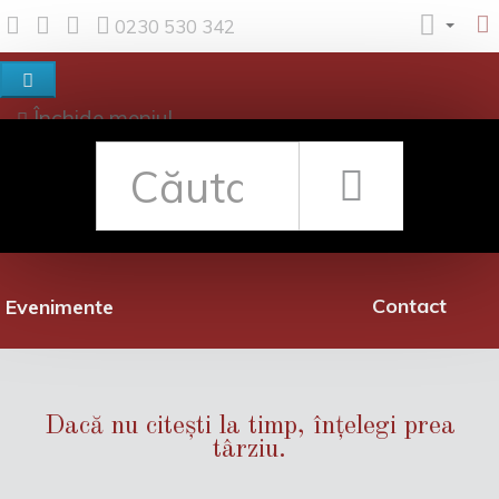
0230 530 342
Închide meniul
Despre noi
Shop
Rețea librării
Promoții
Contact
Evenimente
Dacă nu citești la timp, înțelegi prea
târziu.