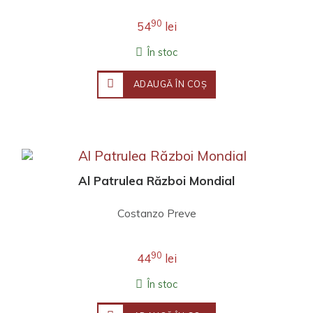
90
54
lei
În stoc
ADAUGĂ ÎN COŞ
Al Patrulea Război Mondial
Costanzo Preve
90
44
lei
În stoc