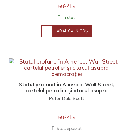
90
59
lei
În stoc
ADAUGĂ ÎN COŞ
Statul profund în America. Wall Street,
cartelul petrolier și atacul asupra
democrației
Peter Dale Scott
36
59
lei
Stoc epuizat