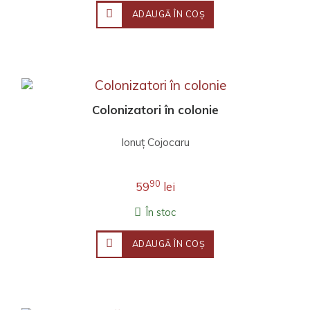
ADAUGĂ ÎN COŞ
Colonizatori în colonie
Ionuţ Cojocaru
90
59
lei
În stoc
ADAUGĂ ÎN COŞ