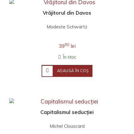
Vrăjitorul din Davos
Modeste Schwartz
90
39
lei
În stoc
ADAUGĂ ÎN COŞ
Capitalismul seducției
Michel Clouscard