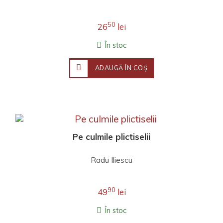
de gheata. Frigul nu
cedeaza nicio clipa,
carbunii si proviziile
50
26
lei
sunt pe duca, iar
calatorii se lupta sa
În stoc
supravietuiasca.
Numai ca marele lor
ADAUGĂ ÎN COŞ
dusman este si mai
inspaimantator. in
bezna neclintita se
ascunde ceva: un
adversar nevazut, nu
monstru dornic sa
patrunda peste tot...
Pe culmile plictiselii
Radu Iliescu
90
49
lei
În stoc