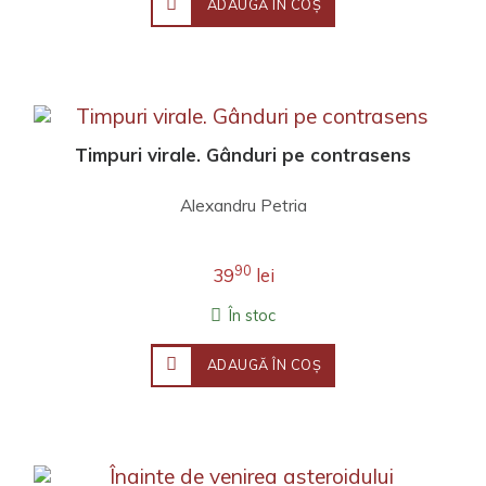
ADAUGĂ ÎN COŞ
Timpuri virale. Gânduri pe contrasens
Alexandru Petria
90
39
lei
În stoc
ADAUGĂ ÎN COŞ