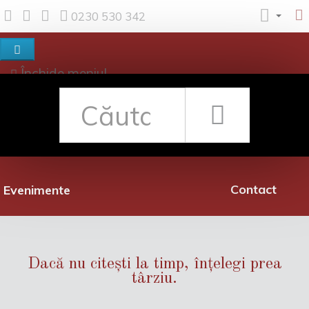
0230 530 342
Închide meniul
Despre noi
Shop
Rețea librării
Promoții
Contact
Evenimente
Dacă nu citești la timp, înțelegi prea
târziu.