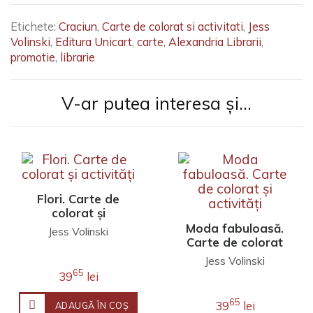
Etichete:
Craciun
,
Carte de colorat si activitati
,
Jess
Volinski
,
Editura Unicart
,
carte
,
Alexandria Librarii
,
promotie
,
librarie
V-ar putea interesa și...
Flori. Carte de
colorat și
activități
Moda fabuloasă.
Jess Volinski
Carte de colorat
și activități
Jess Volinski
65
39
lei
65
39
lei
ADAUGĂ ÎN COŞ