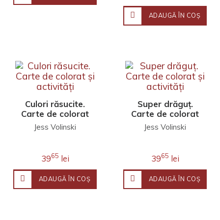
ADAUGĂ ÎN COŞ
Culori răsucite.
Super drăguț.
Carte de colorat
Carte de colorat
și activități
și activități
Jess Volinski
Jess Volinski
65
65
39
lei
39
lei
ADAUGĂ ÎN COŞ
ADAUGĂ ÎN COŞ