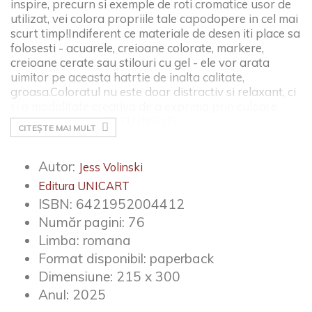
inspire, precurn si exemple de roti cromatice usor de
utilizat, vei colora propriile tale capodopere in cel mai
scurt timp!
Indiferent ce materiale de desen iti place sa
folosesti - acuarele, creioane colorate, markere,
creioane cerate sau stilouri cu gel - ele vor arata
uimitor pe aceasta hatrtie de inalta calitate,
groasa.
Coloratul nu este doar distractiv si relaxant, ci
si o modalitate creativa de a exprima prin culoare
ceea ce simti si a FII TU INSUTI.
CITEȘTE MAI MULT
Autor:
Jess Volinski
Editura UNICART
ISBN:
6421952004412
Număr pagini:
76
Limba:
romana
Format disponibil:
paperback
Dimensiune:
215 x 300
Anul:
2025