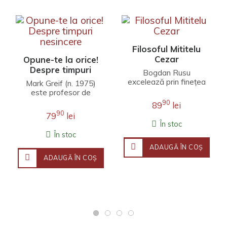
Filosoful Mititelu
Cezar
Opune-te la orice!
Despre timpuri
Bogdan Rusu
nesincere
excelează prin finețea
Mark Greif (n. 1975)
unei interpretări care
este profesor de
îmbină erudiția
literatură engleză la
90
89
lei
filosofică, investigația j..
Universitatea Stanford.
90
79
lei
Fineţea observaţ..
În stoc
În stoc
ADAUGĂ ÎN COŞ
ADAUGĂ ÎN COŞ