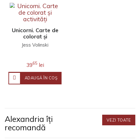
Unicorni. Carte de
colorat și
activități
Jess Volinski
65
39
lei
ADAUGĂ ÎN COŞ
Alexandria îți
VEZI TOATE
recomandă