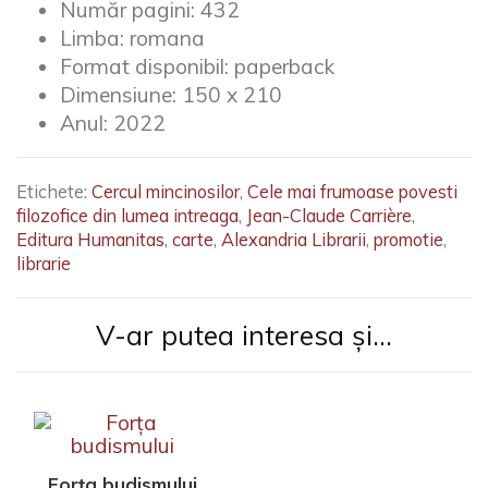
JEAN-CLAUDE CARRIÈRE
Număr pagini:
432
Limba:
romana
Format disponibil:
paperback
Dimensiune:
150 x 210
Anul:
2022
Etichete:
Cercul mincinosilor
,
Cele mai frumoase povesti
filozofice din lumea intreaga
,
Jean-Claude Carrière
,
Editura Humanitas
,
carte
,
Alexandria Librarii
,
promotie
,
librarie
V-ar putea interesa și...
Forța budismului