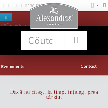
0230 530 342
Închide meniul
Despre noi
Shop
Rețea librării
Promoții
Contact
Evenimente
Dacă nu citești la timp, înțelegi prea
târziu.