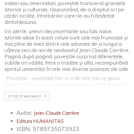
indian sau amerindian, poveştile transcend graniţele
istorice şi culturale, răspunzând, de-a dreptul ori pe
cărări ocolite, întrebărilor care ne-au frământat
dintotdeauna.
Vii, alerte, uneori deconcertante sau fals naive,
istoriile alese în acest volum sunt cele mai frumoase şi
mai pline de miez dintre cele adunate de-a lungul a
câteva zeci de ani de neobositul Jean-Claude Carrière.
Pagină după pagină, poveştile surprind diferenţele,
subtile ori vădite, între o tradiţie şi alta, recompunând
spiritul umanităţii în cele mai diverse ipostaze ale sale.
„Poveştile – inventate într-o zi de cine ştie ce geniu
necunoscut – vin să semene îndoiala, să întărească ori
să zguduie legile, să îndrepte ori să strice raporturile
familiale şi sociale, să tulbure politica, să aţâţe ceea ce
CITEȘTE MAI MULT
se află dincolo de noi, nevrând să se arate. Aduc în
traiul nostru paşnic ceva neaşteptat, ciudat, un
Autor:
Jean-Claude Carrière
grăunte de nelinişte. Ating uşor tot ceea ce frământă
Editura HUMANITAS
omenirea, precum scânteile unui foc. De aceea mi se
pare că merită numele de «poveşti filozofice».“ —
ISBN:
9789735073923