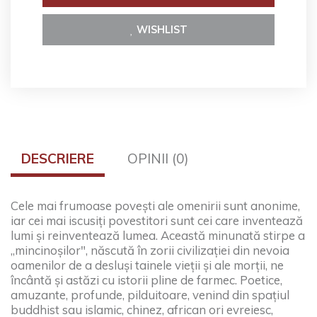
WISHLIST
DESCRIERE
OPINII (0)
Cele mai frumoase poveşti ale omenirii sunt anonime,
iar cei mai iscusiţi povestitori sunt cei care inventează
lumi şi reinventează lumea. Această minunată stirpe a
„mincinoşilor", născută în zorii civilizaţiei din nevoia
oamenilor de a desluşi tainele vieţii şi ale morţii, ne
încântă şi astăzi cu istorii pline de farmec. Poetice,
amuzante, profunde, pilduitoare, venind din spaţiul
buddhist sau islamic, chinez, african ori evreiesc,