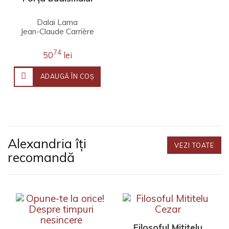
Dalai Lama
Jean-Claude Carrière
74
50
lei
ADAUGĂ ÎN COŞ
Alexandria îți
VEZI TOATE
recomandă
Filosoful Mititelu