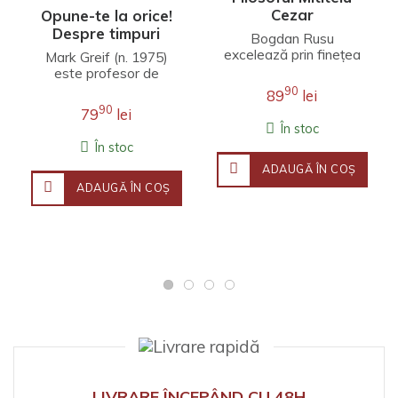
Cezar
Opune-te la orice!
Despre timpuri
Bogdan Rusu
nesincere
excelează prin finețea
Mark Greif (n. 1975)
unei interpretări care
este profesor de
îmbină erudiția
literatură engleză la
90
89
lei
filosofică, investigația j..
Universitatea Stanford.
90
79
lei
Fineţea observaţ..
În stoc
În stoc
ADAUGĂ ÎN COŞ
ADAUGĂ ÎN COŞ
LIVRARE ÎNCEPÂND CU 48H