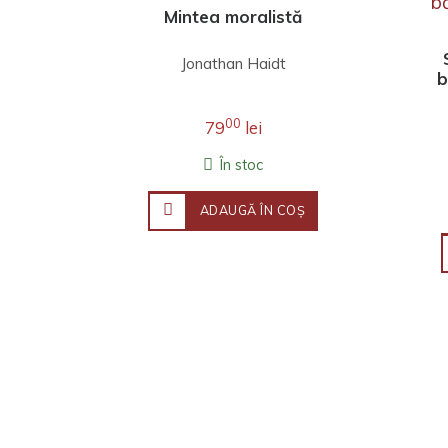
Mintea moralistă
Jonathan Haidt
b
00
79
lei
În stoc
ADAUGĂ ÎN COŞ