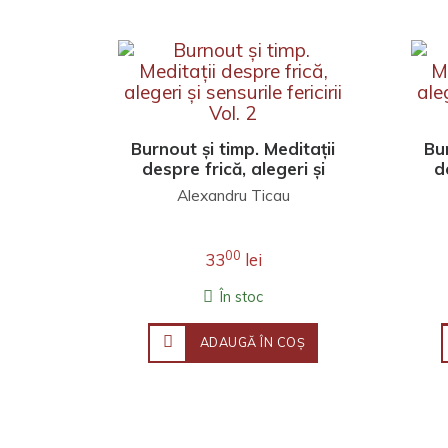
Burnout și timp. Meditații
Bur
despre frică, alegeri și
d
sensurile fericirii Vol. 2
s
Alexandru Ticau
00
33
lei
În stoc
ADAUGĂ ÎN COŞ