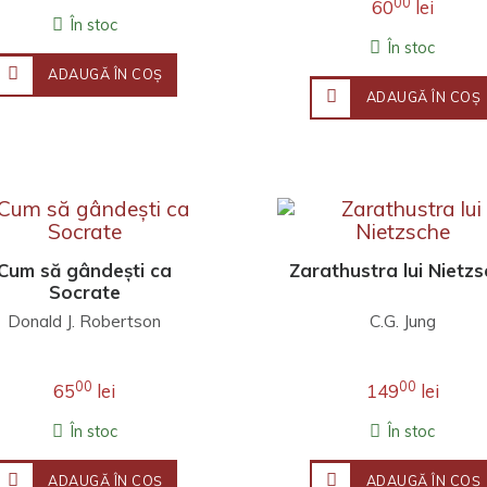
00
60
lei
În stoc
În stoc
ADAUGĂ ÎN COŞ
ADAUGĂ ÎN COŞ
Cum să gândești ca
Zarathustra lui Nietz
Socrate
Donald J. Robertson
C.G. Jung
00
00
65
lei
149
lei
În stoc
În stoc
ADAUGĂ ÎN COŞ
ADAUGĂ ÎN COŞ