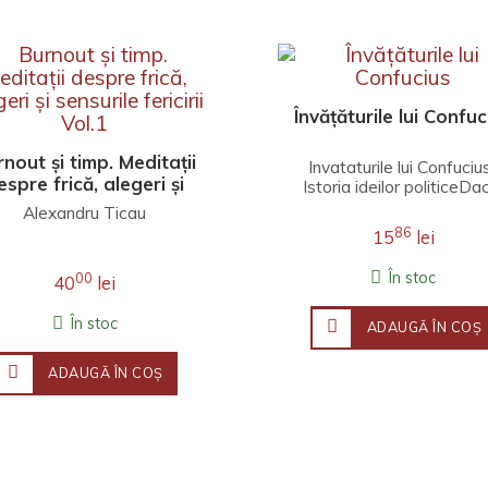
Învățăturile lui Confuc
nout și timp. Meditații
Invataturile lui Confuciu
espre frică, alegeri și
Istoria ideilor politiceDa
ensurile fericirii Vol.1
asadar, confucianismu
Alexandru Ticau
urmareste un scop s..
86
15
lei
În stoc
00
40
lei
În stoc
ADAUGĂ ÎN COŞ
ADAUGĂ ÎN COŞ