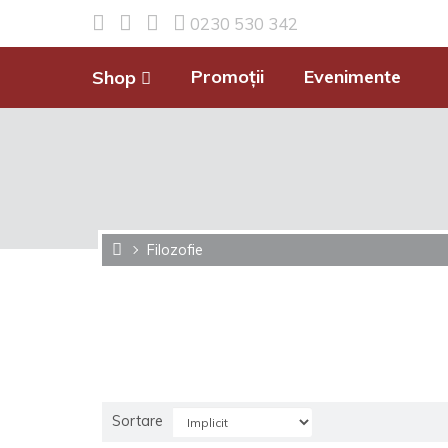
0230 530 342
Promoții
Evenimente
Shop
Filozofie
Sortare