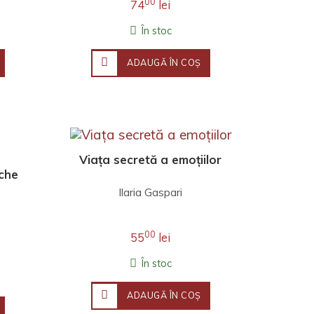
00
74
lei
În stoc
ADAUGĂ ÎN COŞ
Viața secretă a emoțiilor
sche
Ilaria Gaspari
00
55
lei
În stoc
ADAUGĂ ÎN COŞ