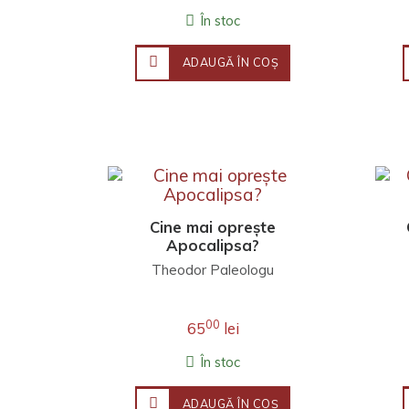
În stoc
ADAUGĂ ÎN COŞ
Cine mai oprește
Apocalipsa?
Theodor Paleologu
00
65
lei
În stoc
ADAUGĂ ÎN COŞ