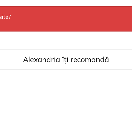
site?
Alexandria îți recomandă
Pâine și libertate
Piotr Kropotkin
90
49
lei