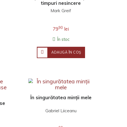
timpuri nesincere
Mark Greif
90
79
lei
În stoc
ADAUGĂ ÎN COŞ
În singurătatea minții mele
use
Gabriel Liiceanu