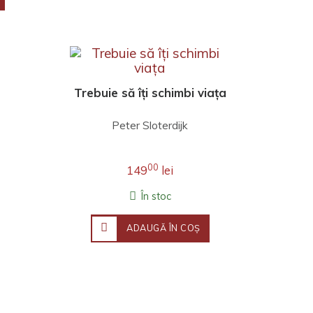
Trebuie să îți schimbi viața
Peter Sloterdijk
00
149
lei
În stoc
ADAUGĂ ÎN COŞ