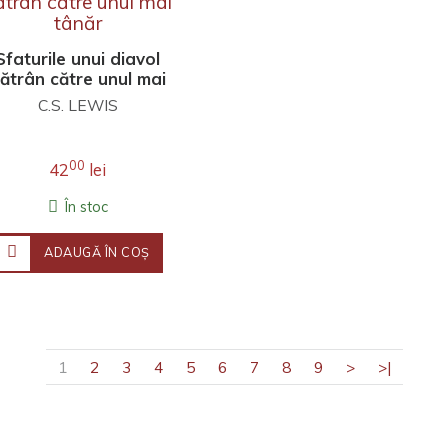
Sfaturile unui diavol
ătrân către unul mai
tânăr
C.S. LEWIS
00
42
lei
În stoc
ADAUGĂ ÎN COŞ
1
2
3
4
5
6
7
8
9
>
>|