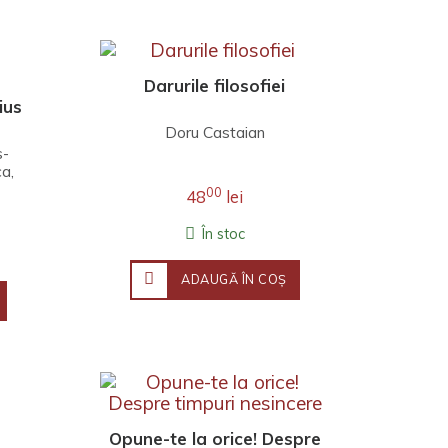
Darurile filosofiei
ius
Doru Castaian
s-
ca,
l
00
48
lei
În stoc
ADAUGĂ ÎN COŞ
Opune-te la orice! Despre