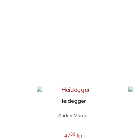
Heidegger
Andrei Marga
58
47
lei