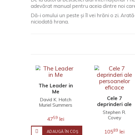
adevărat manual pentru aceia dintre noi care î
Dă-i omului un peste și îl vei hrăni o zi. Arată
niciodată hrana.
The Leader in
Me
Cele 7
David K. Hatch
deprinderi ale
Muriel Summers
persoanelor
Sean Covey
Stephen R.
Stephen R.
eficace
Covey
59
47
lei
Covey
89
105
lei
ADAUGĂ ÎN COŞ