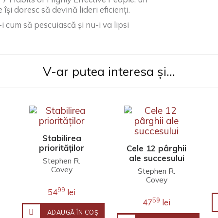
și doresc să devină lideri eficienți.
-i cum să pescuiască și nu-i va lipsi
V-ar putea interesa și...
Stabilirea
priorităților
Cele 12 pârghii
ale succesului
Stephen R.
Covey
Stephen R.
A. Roger Merrill
Covey
Rebecca R.
99
54
lei
Merrill
59
47
lei
ADAUGĂ ÎN COŞ