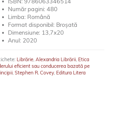
ISBN:
9786063346514
Număr pagini:
480
Limba:
Română
Format disponibil:
Broșată
Dimensiune:
13,7x20
Anul:
2020
tichete:
Librărie
,
Alexandria Librării
,
Etica
iderului eficient sau conducerea bazată pe
incipii
,
Stephen R. Covey
,
Editura Litera