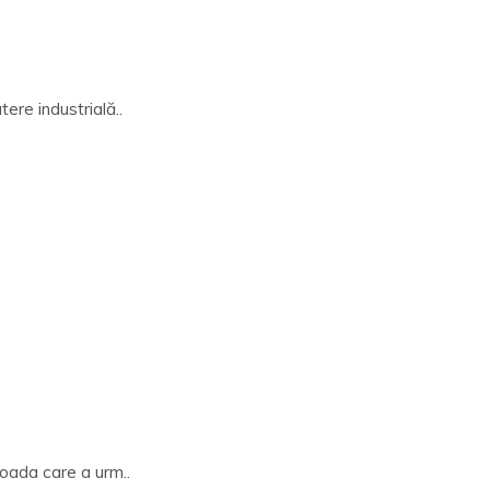
ere industrială..
ioada care a urm..