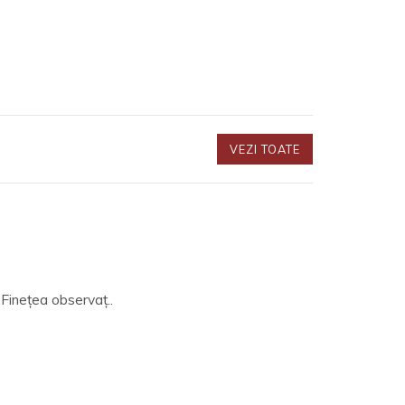
VEZI TOATE
 Fineţea observaţ..