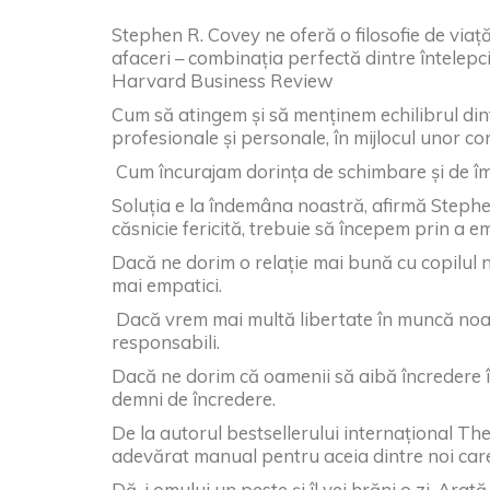
Stephen R. Covey ne oferă o filosofie de viață
afaceri – combinația perfectă dintre întelepc
Harvard Business Review
Cum să atingem și să menținem echilibrul dintr
profesionale și personale, în mijlocul unor co
Cum încurajam dorința de schimbare și de î
Soluția e la îndemâna noastră, afirmă Steph
căsnicie fericită, trebuie să începem prin a 
Dacă ne dorim o relație mai bună cu copilul no
mai empatici.
Dacă vrem mai multă libertate în muncă noast
responsabili.
Dacă ne dorim că oamenii să aibă încredere în 
demni de încredere.
De la autorul bestsellerului internațional Th
adevărat manual pentru aceia dintre noi care î
Dă-i omului un peste și îl vei hrăni o zi. Arată