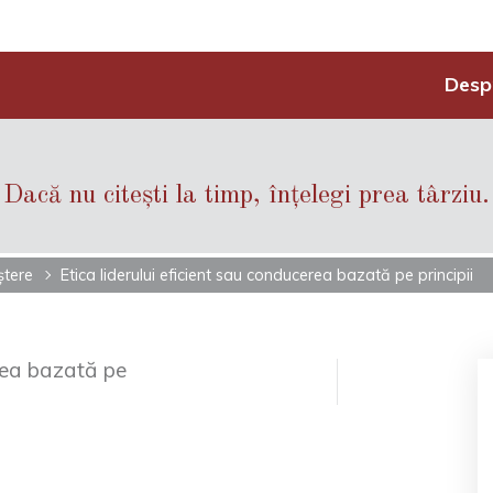
Desp
Dacă nu citești la timp, înțelegi prea târziu.
ștere
Etica liderului eficient sau conducerea bazată pe principii