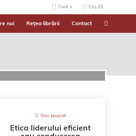
Cont
Coș (0)
re noi
Rețea librării
Contact
Stoc epuizat
Etica liderului eficient
sau conducerea