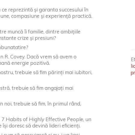
 ce reprezintă și garanta succesului în
iune, compasiune și experiență practică.
e muncă îi familie, dintre ambițiile
nstante crize și presiuni?
mbunatatire?
en R. Covey. Dacă vrem să avem o
E
emană energie pozitivă.
l
stru, trebuie să fim părinți mai iubitori,
pr
ră, trebuie să fim angajați mai
noi, trebuie să fim, în primul rând,
e 7 Habits of Highly Effective People, un
și doresc să devină lideri eficienți.
-i cum să pescuiască și nu-i va lipsi