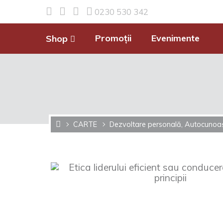
0230 530 342
Promoții
Evenimente
Shop
CARTE
Dezvoltare personală, Autocunoa