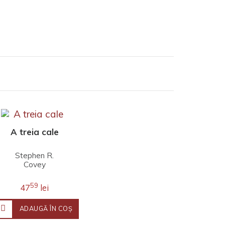
A treia cale
Stephen R.
Covey
59
47
lei
ADAUGĂ ÎN COŞ