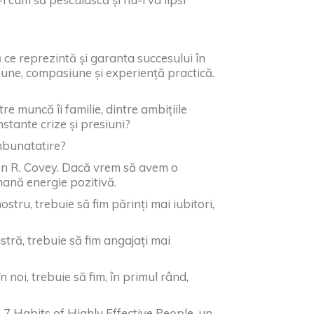
 ce reprezintă și garanta succesului în
iune, compasiune și experiență practică.
e muncă îi familie, dintre ambițiile
nstante crize și presiuni?
mbunatatire?
en R. Covey. Dacă vrem să avem o
emană energie pozitivă.
stru, trebuie să fim părinți mai iubitori,
ră, trebuie să fim angajați mai
noi, trebuie să fim, în primul rând,
e 7 Habits of Highly Effective People, un