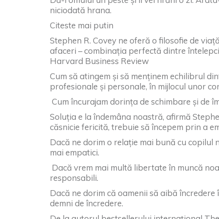
niciodată hrana.
Citeste mai putin
Stephen R. Covey ne oferă o filosofie de viață
afaceri – combinația perfectă dintre întelepc
Harvard Business Review
Cum să atingem și să menținem echilibrul dintr
profesionale și personale, în mijlocul unor co
Cum încurajam dorința de schimbare și de î
Soluția e la îndemâna noastră, afirmă Steph
căsnicie fericită, trebuie să începem prin a 
Dacă ne dorim o relație mai bună cu copilul no
mai empatici.
Dacă vrem mai multă libertate în muncă noast
responsabili.
Dacă ne dorim că oamenii să aibă încredere în 
demni de încredere.
De la autorul bestsellerului internațional Th