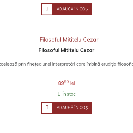
ADAUGĂ ÎN COŞ
Filosoful Mititelu Cezar
ează prin finețea unei interpretări care îmbină erudiția filosofică,
90
89
lei
În stoc
ADAUGĂ ÎN COŞ