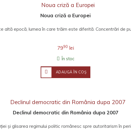
Noua criză a Europei
ce altă epocă, lumea în care trăim este diferită. Concentrări de put
90
79
lei
În stoc
ADAUGĂ ÎN COŞ
Declinul democratic din România dupa 2007
iei și glisarea regimului politic românesc spre autoritarism în per