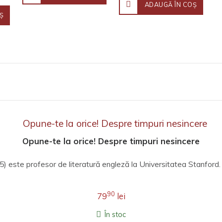
ADAUGĂ ÎN COŞ
Ş
Opune-te la orice! Despre timpuri nesincere
5) este profesor de literatură engleză la Universitatea Stanford.
90
79
lei
În stoc