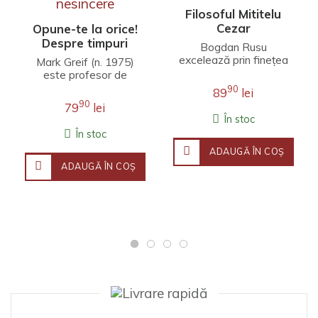
Filosoful Mititelu
Cezar
Opune-te la orice!
Despre timpuri
Bogdan Rusu
nesincere
excelează prin finețea
Mark Greif (n. 1975)
unei interpretări care
este profesor de
îmbină erudiția
literatură engleză la
90
89
lei
filosofică, investigația j..
Universitatea Stanford.
90
79
lei
Fineţea observaţ..
În stoc
În stoc
ADAUGĂ ÎN COŞ
ADAUGĂ ÎN COŞ