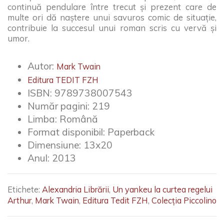
continuă pendulare între trecut și prezent care de
multe ori dă naștere unui savuros comic de situație,
contribuie la succesul unui roman scris cu vervă și
umor.
Autor:
Mark Twain
Editura TEDIT FZH
ISBN:
9789738007543
Număr pagini:
219
Limba:
Română
Format disponibil:
Paperback
Dimensiune:
13x20
Anul:
2013
Etichete:
Alexandria Librării
,
Un yankeu la curtea regelui
Arthur
,
Mark Twain
,
Editura Tedit FZH
,
Colecția Piccolino