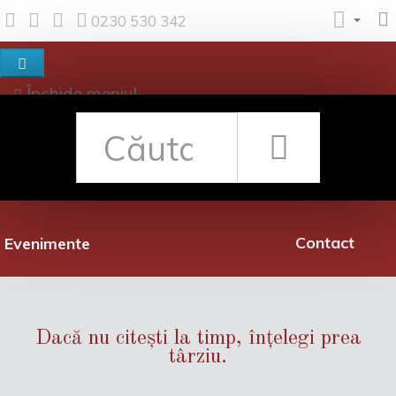
0230 530 342
Închide meniul
Despre noi
Shop
Rețea librării
Promoții
Contact
Evenimente
Dacă nu citești la timp, înțelegi prea
târziu.