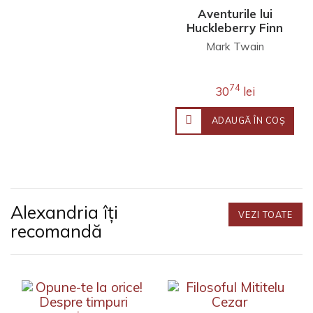
Aventurile lui
Huckleberry Finn
+ jurnal de lectură
Mark Twain
74
30
lei
ADAUGĂ ÎN COŞ
Alexandria îți
VEZI TOATE
recomandă