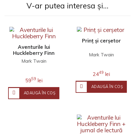
V-ar putea interesa și...
Prinț și cerșetor
Aventurile lui
Huckleberry Finn
Mark Twain
Mark Twain
49
24
lei
59
59
lei
ADAUGĂ ÎN COŞ
ADAUGĂ ÎN COŞ