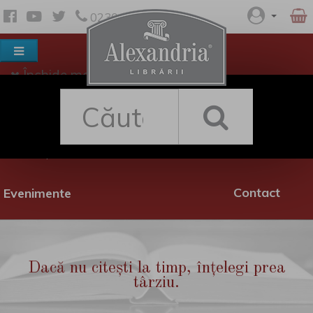
0230 530 342
Închide meniul
Despre noi
Shop
Rețea librării
Promoții
Contact
Evenimente
Dacă nu citești la timp, înțelegi prea
târziu.