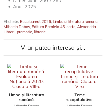
Dimensiune:
200 x 260
Anul:
2025
Etichete:
Bacalaureat 2026
,
Limba si literatura romana
,
Mihaela Dobos
,
Editura Paralela 45
,
carte
,
Alexandria
Librarii
,
promotie
,
librarie
V-ar putea interesa și...
Limba şi literatura
Teme
română.
recapitulative.
Evaluarea
Limba și literatura
Mihaela Doboș
Mihaela Doboș