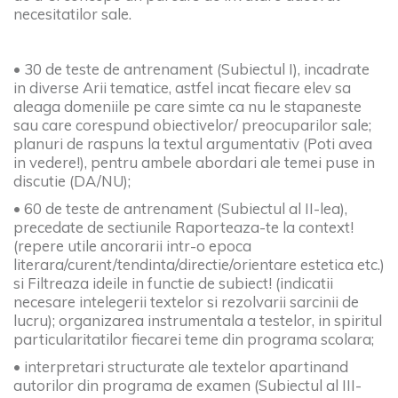
necesitatilor sale.
• 30 de teste de antrenament (Subiectul I), incadrate
in diverse Arii tematice, astfel incat fiecare elev sa
aleaga domeniile pe care simte ca nu le stapaneste
sau care corespund obiectivelor/ preocuparilor sale;
planuri de raspuns la textul argumentativ (Poti avea
in vedere!), pentru ambele abordari ale temei puse in
discutie (DA/NU);
• 60 de teste de antrenament (Subiectul al II-lea),
precedate de sectiunile Raporteaza-te la context!
(repere utile ancorarii intr-o epoca
literara/curent/tendinta/directie/orientare estetica etc.)
si Filtreaza ideile in functie de subiect! (indicatii
necesare intelegerii textelor si rezolvarii sarcinii de
lucru); organizarea instrumentala a testelor, in spiritul
particularitatilor fiecarei teme din programa scolara;
• interpretari structurate ale textelor apartinand
autorilor din programa de examen (Subiectul al III-