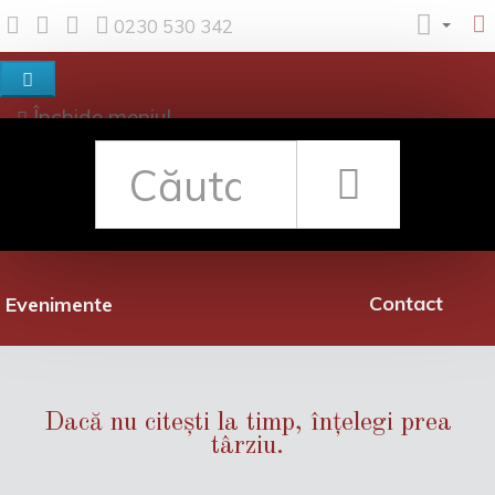
0230 530 342
Închide meniul
Despre noi
Shop
Rețea librării
Promoții
Contact
Evenimente
Dacă nu citești la timp, înțelegi prea
târziu.