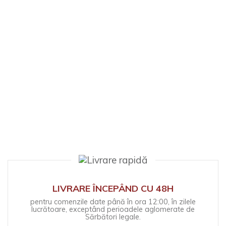
Enigma capitalului
Enigma capitalului a fost scrisă exact la un an după
criza economică din 2008, care continuă și azi,..
90
59
lei
În stoc
ADAUGĂ ÎN COŞ
LIVRARE ÎNCEPÂND CU 48H
pentru comenzile date până în ora 12:00, în zilele
lucrătoare, exceptând perioadele aglomerate de
Sărbători legale.