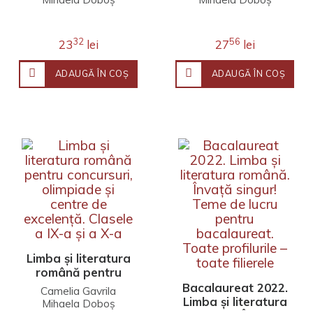
Naţională 2020.
română. Clasa a
Clasa a VIII-a
VI-a
32
56
23
lei
27
lei
ADAUGĂ ÎN COŞ
ADAUGĂ ÎN COŞ
Limba și literatura
română pentru
concursuri,
Bacalaureat 2022.
Camelia Gavrila
olimpiade și
Limba și literatura
Mihaela Doboș