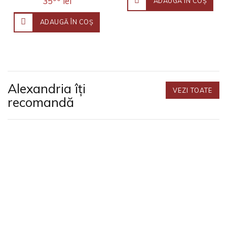
35
lei
ADAUGĂ ÎN COŞ
ADAUGĂ ÎN COŞ
Alexandria îți
VEZI TOATE
recomandă
Opune-te la orice! Despre timpuri nesincere
Mark Greif (n. 1975) este profesor de literatură
engleză la Universitatea Stanford. Fineţea observaţ..
90