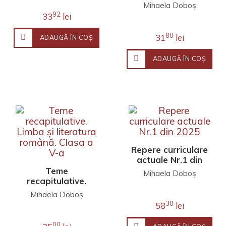
centre de
română. Învață
Mihaela Doboș
excelență. Clasele
singur! Teme de
92
33
lei
a IX-a și a X-a
lucru pentru
bacalaureat.
80
31
lei
ADAUGĂ ÎN COŞ
Toate profilurile –
toate filierele
ADAUGĂ ÎN COŞ
Repere curriculare
actuale Nr.1 din
2025
Teme
Mihaela Doboș
recapitulative.
Limba și literatura
Mihaela Doboș
română. Clasa a
30
58
lei
V-a
00