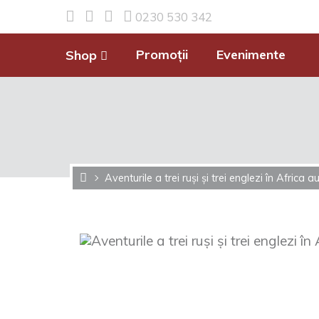
0230 530 342
Promoții
Evenimente
Shop
Aventurile a trei ruși și trei englezi în Africa a