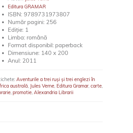
Editura GRAMAR
ISBN:
9789731973807
Număr pagini:
256
Ediție:
1
Limba:
română
Format disponibil:
paperback
Dimensiune:
140 x 200
Anul:
2011
tichete:
Aventurile a trei ruși și trei englezi în
frica australă
,
Jules Verne
,
Editura Gramar
,
carte
,
brarie
,
promotie
,
Alexandria Librarii