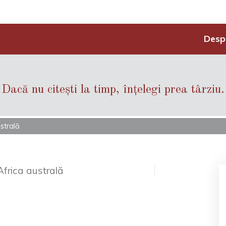
Desp
Dacă nu citești la timp, înțelegi prea târziu.
ustrală