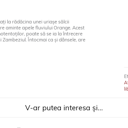
ţi la rădăcina unei uriaşe sălcii
re aminte apele fluviului Orange. Acest
otentoţilor, poate să se ia la întrecere
l şi Zambeziul. Întocmai ca şi dânsele, are
E
A
li
V-ar putea interesa și...