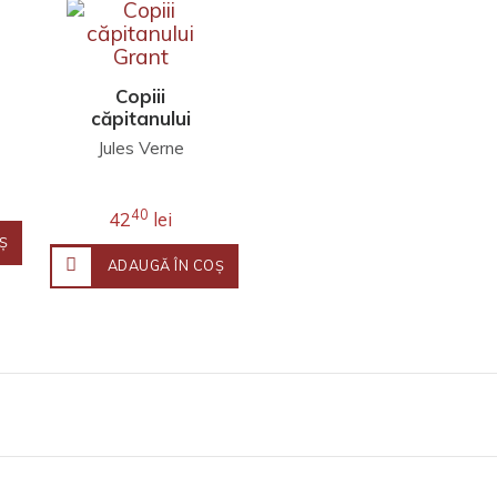
Copiii
căpitanului
Grant
Jules Verne
40
42
lei
Ş
ADAUGĂ ÎN COŞ