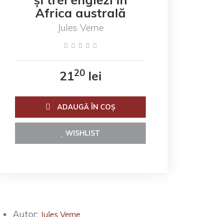
Africa australă
Jules Verne
20
21
lei
ADAUGĂ ÎN COŞ
WISHLIST
Autor:
Jules Verne