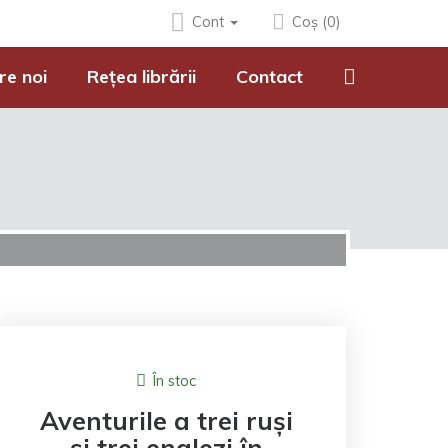
Cont
Coș (0)
re noi
Rețea librării
Contact
În stoc
Aventurile a trei ruși
și trei englezi în