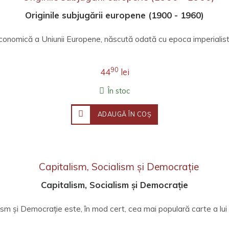
Originile subjugării europene (1900 - 1960)
onomică a Uniunii Europene, născută odată cu epoca imperialistă, 
90
44
lei
În stoc
ADAUGĂ ÎN COŞ
Capitalism, Socialism și Democrație
ism și Democrație este, în mod cert, cea mai populară carte a lui