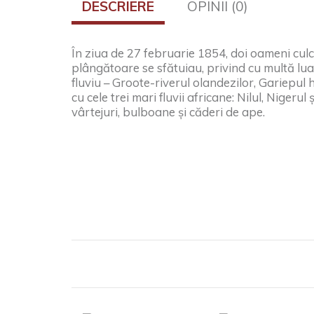
DESCRIERE
OPINII (0)
În ziua de 27 februarie 1854, doi oameni culca
plângătoare se sfătuiau, privind cu multă lua
fluviu – Groote-riverul olandezilor, Gariepul h
cu cele trei mari fluvii africane: Nilul, Nigeru
vârtejuri, bulboane şi căderi de ape.