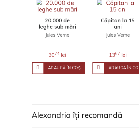
20.000 de
Căpitan la 15
leghe sub mări
ani
Jules Verne
Jules Verne
74
67
30
lei
13
lei
ADAUGĂ ÎN COŞ
ADAUGĂ ÎN CO
Alexandria îți recomandă