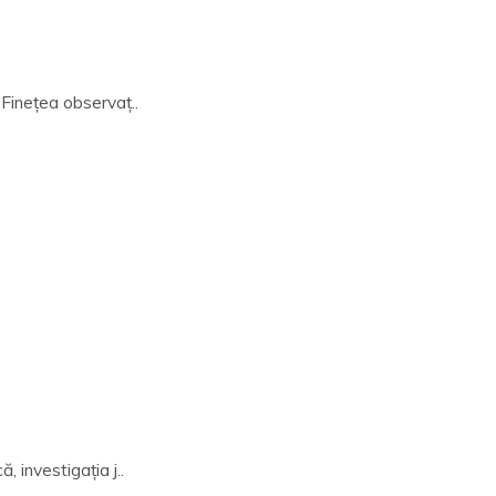
 Fineţea observaţ..
 investigația j..