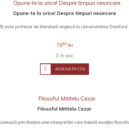
Opune-te la orice! Despre timpuri nesincere
5) este profesor de literatură engleză la Universitatea Stanford.
90
79
lei
În stoc
ADAUGĂ ÎN COŞ
Filosoful Mititelu Cezar
ează prin finețea unei interpretări care îmbină erudiția filosofică,