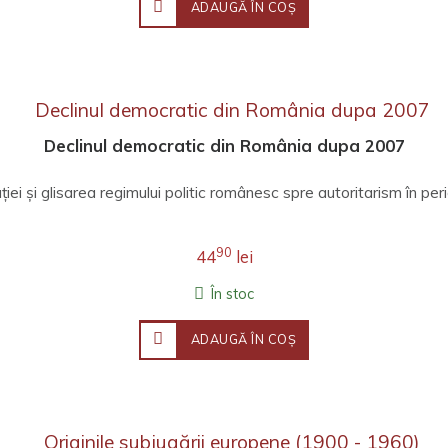
ADAUGĂ ÎN COŞ
Declinul democratic din România dupa 2007
iei și glisarea regimului politic românesc spre autoritarism în per
90
44
lei
În stoc
ADAUGĂ ÎN COŞ