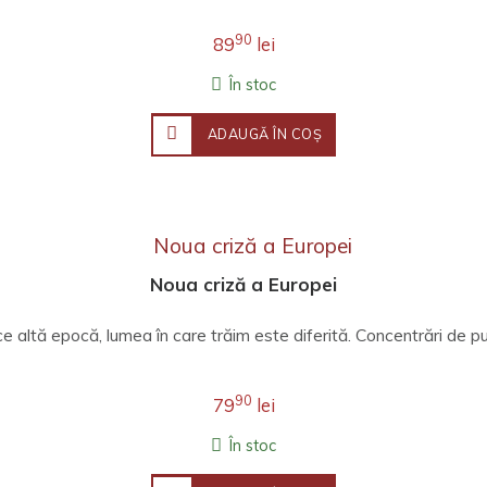
90
89
lei
În stoc
ADAUGĂ ÎN COŞ
Noua criză a Europei
ce altă epocă, lumea în care trăim este diferită. Concentrări de put
90
79
lei
În stoc