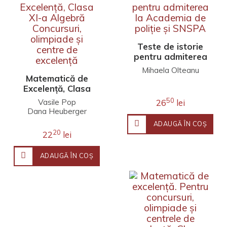
Teste de istorie
pentru admiterea
la Academia de
Mihaela Olteanu
poliție și SNSPA
Matematică de
Excelență, Clasa
XI-a Algebră
50
Vasile Pop
26
lei
Concursuri,
Dana Heuberger
olimpiade și
ADAUGĂ ÎN COŞ
centre de
20
22
lei
excelență
ADAUGĂ ÎN COŞ