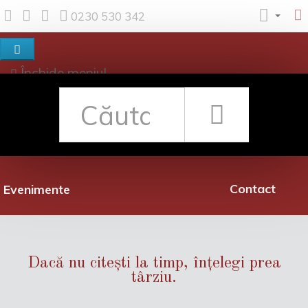
0230 530 342
Închide meniul
Despre noi
Shop
Rețea librării
Promoții
Contact
Evenimente
Dacă nu citești la timp, înțelegi prea
târziu.