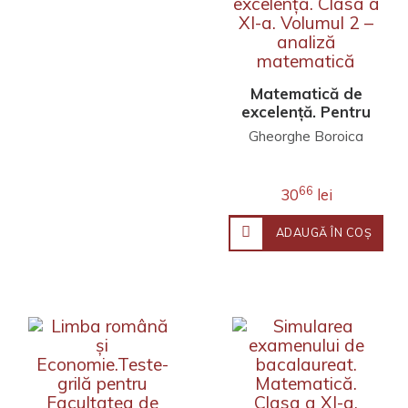
Matematică de
excelență. Pentru
concursuri,
Gheorghe Boroica
olimpiade și
centrele de
excelență. Clasa a
66
30
lei
XI-a. Volumul 2 –
analiză
ADAUGĂ ÎN COŞ
matematică