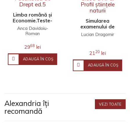
Limba română și
Economie.Teste-
Simularea
grilă pentru
examenului de
Anca Davidoiu-
Facultatea de
bacalaureat.
Roman
Lucian Dragomir
Drept ed.5
Matematică. Clasa
a XI-a. Profil
68
29
lei
științele naturii
20
21
lei
ADAUGĂ ÎN COŞ
ADAUGĂ ÎN COŞ
Alexandria îți
VEZI TOATE
recomandă