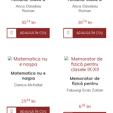
IX-a – Standard
XI-a – Standard
Anca Davidoiu
Anca Davidoiu
Roman
Roman
Dumitrița Stoica
Dragoș Silviu
Păduraru
74
74
30
lei
30
lei
Dumitrița Stoica
ADAUGĂ ÎN COŞ
ADAUGĂ ÎN COŞ
Matematica nu e
nașpa
Memorator de
fizică pentru
Danica McKellar
clasele IX-XII
Faluvegi Ervin Zoltan
44
25
lei
36
6
lei
ADAUGĂ ÎN COŞ