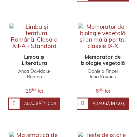
Limba și
Memorator de
Literatura
biologie vegetală
Română. Clasa a
și animală pentru
Anca Davidoiu-
Daniela Firicel
XII-A - Standard
clasele IX-X
Roman
Irina Kovacs
Dumitrița Stoica
62
36
28
lei
6
lei
ADAUGĂ ÎN COŞ
ADAUGĂ ÎN COŞ