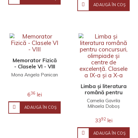
ADAUGĂ ÎN COŞ
Memorator Fizică
- Clasele VI - VIII
Mona Angela Panican
Limba și literatura
română pentru
36
6
lei
concursuri,
Camelia Gavrila
olimpiade și
Mihaela Doboș
ADAUGĂ ÎN COŞ
centre de
excelență. Clasele
92
33
lei
a IX-a și a X-a
ADAUGĂ ÎN COŞ