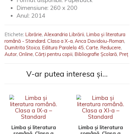
Format disponibil:
Paperback
Dimensiune:
260 x 200
Anul:
2014
Etichete:
Librărie
,
Alexandria Librării
,
Limba și literatura
română - Standard. Clasa a X-a
,
Anca Davidoiu-Roman
,
Dumitrita Stoica
,
Editura Paralela 45
,
Carte
,
Reducere
,
Autor
,
Online
,
Cărți pentru copii
,
Bibliografie Școlară
,
Preț
V-ar putea interesa și...
Limba şi literatura
Limba şi literatura
română. Clasa a
română. Clasa a