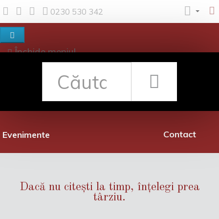
0230 530 342
Închide meniul
Despre noi
Shop
Rețea librării
Promoții
Contact
Evenimente
Dacă nu citești la timp, înțelegi prea
târziu.