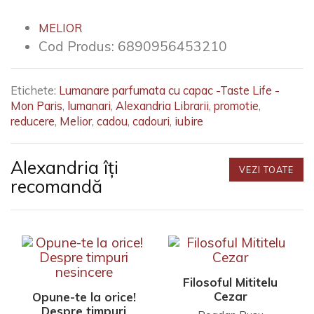
MELIOR
Cod Produs:
6890956453210
Etichete:
Lumanare parfumata cu capac -Taste Life -
Mon Paris
,
lumanari
,
Alexandria Librarii
,
promotie
,
reducere
,
Melior
,
cadou
,
cadouri
,
iubire
Alexandria îți
VEZI TOATE
recomandă
Filosoful Mititelu
Cezar
Opune-te la orice!
Despre timpuri