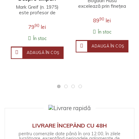
Bogdan Rusu
nesincere
excelează prin finețea
Mark Greif (n. 1975)
unei interpretări care
este profesor de
îmbină erudiția
literatură engleză la
90
89
lei
filosofică, investigația j..
Universitatea Stanford.
90
79
lei
Fineţea observaţ..
În stoc
În stoc
ADAUGĂ ÎN COŞ
ADAUGĂ ÎN COŞ
LIVRARE ÎNCEPÂND CU 48H
pentru comenzile date până în ora 12:00, în zilele
lucrătoare, exceptând perioadele aglomerate de