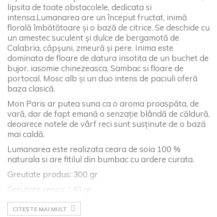
lipsita de toate obstacolele, dedicata si
intensa.Lumanarea are un început fructat, inimă
florală îmbătătoare și o bază de citrice. Se deschide cu
un amestec suculent și dulce de bergamotă de
Calabria, căpșuni, zmeură și pere. Inima este
dominata de floare de datura insotita de un buchet de
bujor, iasomie chinezeasca, Sambac si floare de
portocal. Mosc alb și un duo intens de paciuli oferă
baza clasică.
Mon Paris ar putea suna ca o aroma proaspăta, de
vară, dar de fapt emană o senzație blândă de căldură,
deoarece notele de vârf reci sunt susținute de o bază
mai caldă.
Lumanarea este realizata ceara de soia 100 %
naturala si are fitilul din bumbac cu ardere curata.
Greutate produs: 300 gr
Greutate ceara: 140 gr
Timp ardere: 28-30 ore
CITEȘTE MAI MULT