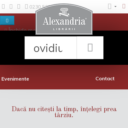
0230 530 342
Închide meniul
Despre noi
Shop
Rețea librării
Promoții
Contact
Evenimente
Dacă nu citești la timp, înțelegi prea
târziu.