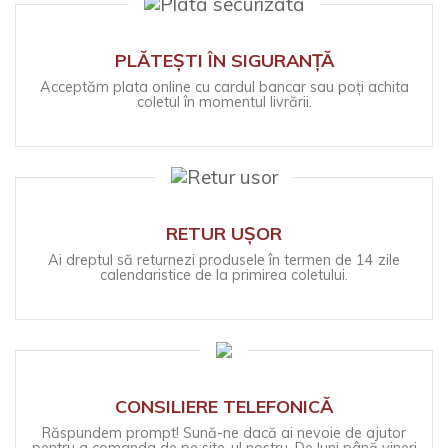
PLĂTEȘTI ÎN SIGURANȚĂ
Acceptăm plata online cu cardul bancar sau poți achita
coletul în momentul livrării.
RETUR UȘOR
Ai dreptul să returnezi produsele în termen de 14 zile
calendaristice de la primirea coletului.
CONSILIERE TELEFONICĂ
Răspundem prompt! Sună-ne dacă ai nevoie de ajutor
pentru a comanda de pe site-ul nostru. De luni până vineri