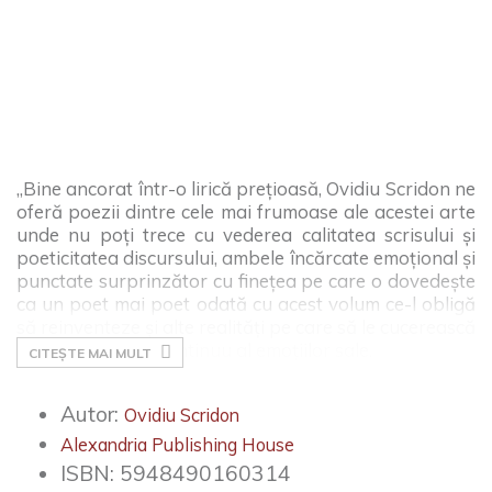
„Bine ancorat într-o lirică preţioasă, Ovidiu Scridon ne
oferă poezii dintre cele mai frumoase ale acestei arte
unde nu poţi trece cu vederea calitatea scrisului şi
poeticitatea discursului, ambele încărcate emoţional şi
punctate surprinzător cu fineţea pe care o dovedeşte
ca un poet mai poet odată cu acest volum ce-l obligă
să reinventeze şi alte realităţi pe care să le cucerească
în ritmul firesc şi continuu al emoţiilor sale.
CITEȘTE MAI MULT
Prin urmare, e cert că Ovidiu Scridon posedă secretul
echilibrului şi succesului în această artă, aşa cum
Autor:
Ovidiu Scridon
muzica lui restaurează lumi esenţiale într-un mod
Alexandria Publishing House
tandru. Şi dacă există şi o altă faţă a acestui lucru,
ISBN:
5948490160314
atunci, cu siguranţă avem de-a face cu cele mai