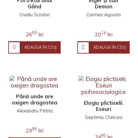
Portretul unui
Înger şi sau
Gând
Demon
Ovidiu Scridon
Carmen Agoutin
50
14
26
lei
20
lei
ADAUGĂ ÎN COŞ
ADAUGĂ ÎN COŞ
Până unde are
oxigen dragostea
Elogiu plictiselii.
Eseuri
Alexandru Petria
psihosociologice
Septimiu Chelcea
90
29
lei
90
34
lei