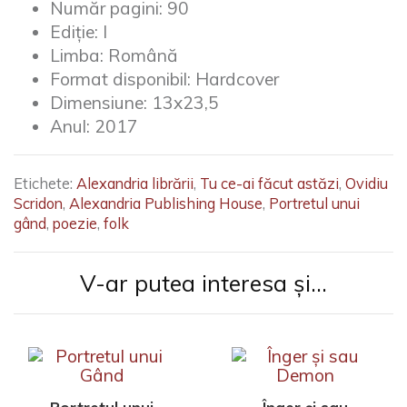
proaspete câmpii de cuvinte!”(
Prof. Daniela Toma)
Număr pagini:
90
Ediție:
I
Limba:
Română
Format disponibil:
Hardcover
Dimensiune:
13x23,5
Anul:
2017
Etichete:
Alexandria librării
,
Tu ce-ai făcut astăzi
,
Ovidiu
Scridon
,
Alexandria Publishing House
,
Portretul unui
gând
,
poezie
,
folk
V-ar putea interesa și...