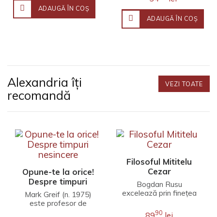
ADAUGĂ ÎN COŞ
ADAUGĂ ÎN COŞ
Alexandria îți
VEZI TOATE
recomandă
Filosoful Mititelu
Cezar
Opune-te la orice!
Despre timpuri
Bogdan Rusu
nesincere
excelează prin finețea
Mark Greif (n. 1975)
unei interpretări care
este profesor de
îmbină erudiția
literatură engleză la
90
89
lei