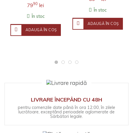
filosofică, investigația j..
Universitatea Stanford.
90
79
lei
Fineţea observaţ..
În stoc
În stoc
ADAUGĂ ÎN COŞ
ADAUGĂ ÎN COŞ
LIVRARE ÎNCEPÂND CU 48H
pentru comenzile date până în ora 12:00, în zilele
lucrătoare, exceptând perioadele aglomerate de
Sărbători legale.