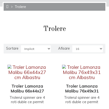
Trolere
Trolere
Sortare
Afisare
Troler Lamonza
Troler Lamonza
Malibu 66x44x27
Malibu 76x49x31
cm Albastru
cm Albastru
Trolerul spinner are 4
Trolerul spinner are 4
roti duble ce permit
roti duble ce permit
deplasarea pe orice
deplasarea pe orice