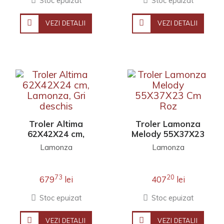
Stoc epuizat
Stoc epuizat
VEZI DETALII
VEZI DETALII
Troler Altima
Troler Lamonza
62X42X24 cm,
Melody 55X37X23
Lamonza, Gri
Cm Roz
Lamonza
Lamonza
deschis
73
20
679
lei
407
lei
Stoc epuizat
Stoc epuizat
VEZI DETALII
VEZI DETALII