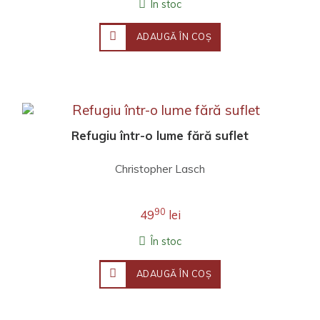
În stoc
ADAUGĂ ÎN COŞ
Refugiu într-o lume fără suflet
Christopher Lasch
90
49
lei
În stoc
ADAUGĂ ÎN COŞ