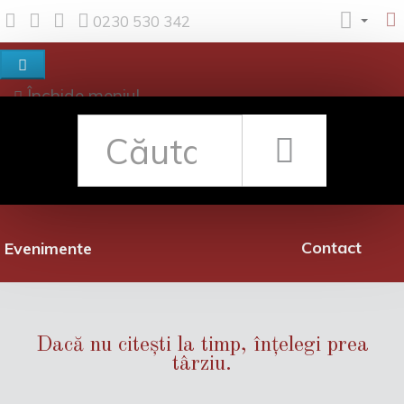
0230 530 342
Închide meniul
Despre noi
Shop
Rețea librării
Promoții
Contact
Evenimente
Dacă nu citești la timp, înțelegi prea
târziu.