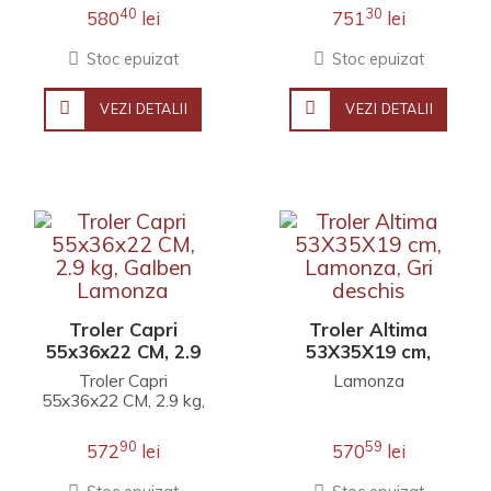
directie fara a fi
directie fara a fi
40
30
580
lei
751
lei
nevoie de inclina..
nevoie de inclina..
Stoc epuizat
Stoc epuizat
VEZI DETALII
VEZI DETALII
Troler Capri
Troler Altima
55x36x22 CM, 2.9
53X35X19 cm,
kg, Galben
Lamonza, Gri
Troler Capri
Lamonza
Lamonza
deschis
55x36x22 CM, 2.9 kg,
Galben..
90
59
572
lei
570
lei