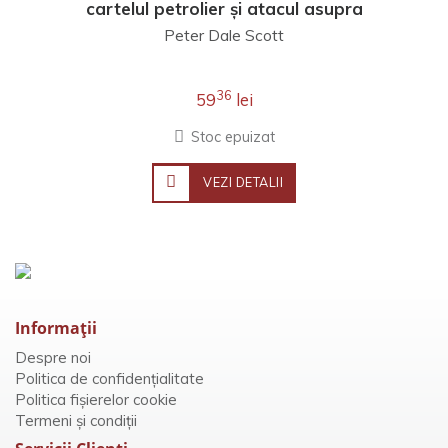
cartelul petrolier și atacul asupra
democrației
Peter Dale Scott
36
59
lei
Stoc epuizat
VEZI DETALII
Informaţii
Despre noi
Politica de confidențialitate
Politica fișierelor cookie
Termeni și condiții