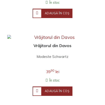
În stoc
ADAUGĂ ÎN COŞ
Vrăjitorul din Davos
Modeste Schwartz
90
39
lei
În stoc
ADAUGĂ ÎN COŞ