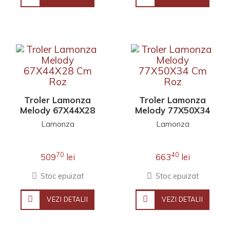
Troler Lamonza
Troler Lamonza
Melody 67X44X28
Melody 77X50X34
Cm Roz
Cm Roz
Lamonza
Lamonza
70
40
509
lei
663
lei
Stoc epuizat
Stoc epuizat
VEZI DETALII
VEZI DETALII