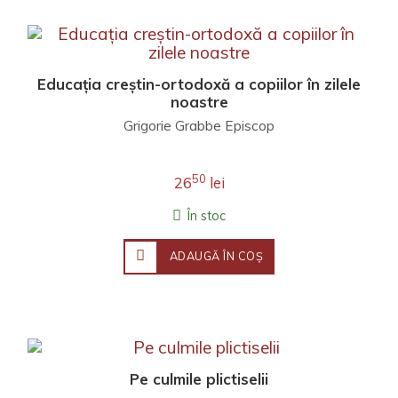
Educația creștin-ortodoxă a copiilor în zilele
noastre
Grigorie Grabbe Episcop
50
26
lei
În stoc
ADAUGĂ ÎN COŞ
Pe culmile plictiselii