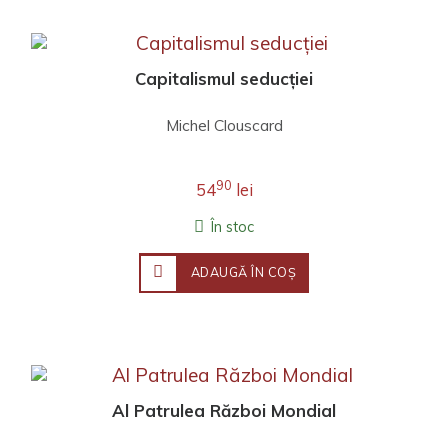
Capitalismul seducției
Michel Clouscard
90
54
lei
În stoc
ADAUGĂ ÎN COŞ
Al Patrulea Război Mondial