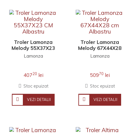
Troler Lamonza
Troler Lamonza
Melody 55X37X23
Melody 67X44X28
CM Albastru
cm Albastru
Lamonza
Lamonza
20
70
407
lei
509
lei
Stoc epuizat
Stoc epuizat
VEZI DETALII
VEZI DETALII