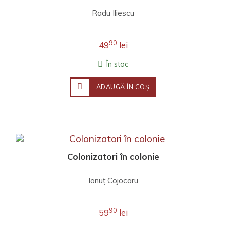
Radu Iliescu
90
49
lei
În stoc
ADAUGĂ ÎN COŞ
Colonizatori în colonie
Ionuţ Cojocaru
90
59
lei