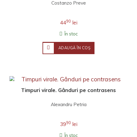
Costanzo Preve
90
44
lei
În stoc
ADAUGĂ ÎN COŞ
Timpuri virale. Gânduri pe contrasens
Alexandru Petria
90
39
lei
În stoc