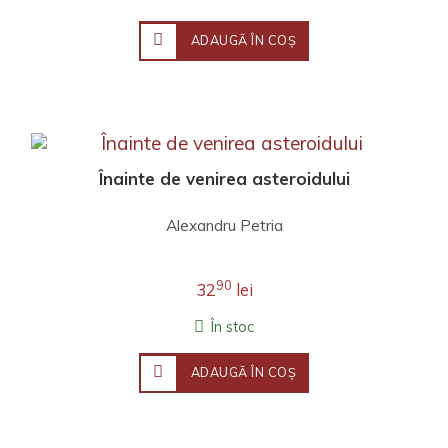
ADAUGĂ ÎN COŞ
Înainte de venirea asteroidului
Alexandru Petria
90
32
lei
În stoc
ADAUGĂ ÎN COŞ