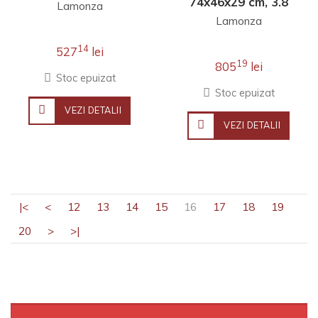
kg, mov
74x46x29 cm, 3.8
Lamonza
kg, expandabil
Lamonza
30%, gri / turcoaz
14
527
lei
19
805
lei
Stoc epuizat
Stoc epuizat
VEZI DETALII
VEZI DETALII
|<
<
12
13
14
15
16
17
18
19
20
>
>|