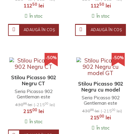
fiu pe nume Paul
fiu pe nume Paul
50
50
112
lei
112
lei
(Paulo). Picas..
(Paulo). Picas..
În stoc
În stoc
ADAUGĂ ÎN COŞ
ADAUGĂ ÎN COŞ
-50%
-50%
Stilou Picasso 902
Negru CT
Stilou Picasso 902
Negru cu model
Seria Picasso 902
GT
Gentleman este
Seria Picasso 902
concepută în
Gentleman este
00
00
430
lei
(-215
lei)
memoria tatălui lui
concepută în
00
00
00
215
lei
430
lei
(-215
lei)
Picasso, care era un
memoria tatălui lui
00
215
lei
domn aratos, ..
Picasso, care era un
În stoc
domn aratos,..
În stoc