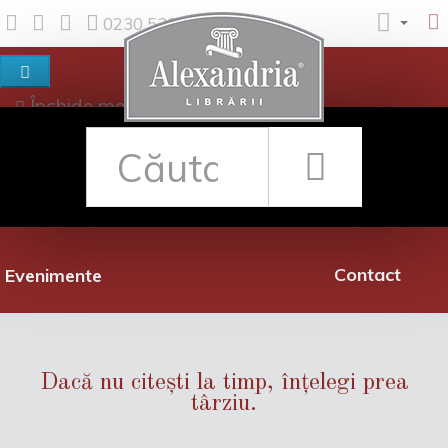
0230 530 342
Închide meniul
Despre noi
Shop
Rețea librării
Promoții
Contact
Evenimente
Dacă nu citești la timp, înțelegi prea
târziu.