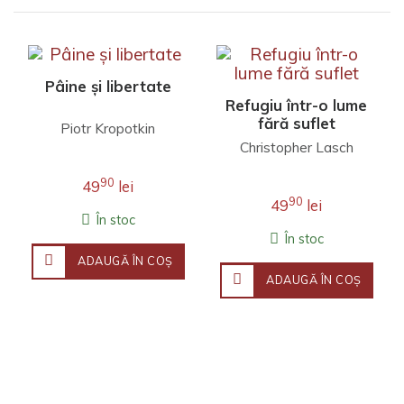
Pâine și libertate
Refugiu într-o lume
fără suflet
Piotr Kropotkin
Christopher Lasch
90
49
lei
90
49
lei
În stoc
În stoc
ADAUGĂ ÎN COŞ
ADAUGĂ ÎN COŞ