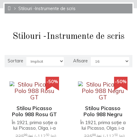
Stilouri -Instrumente de scris
Stilouri -Instrumente de scris
Sortare
Afisare
-50%
-50%
Stilou Picasso
Stilou Picasso
Polo 988 Rosu GT
Polo 988 Negru
GT
În 1921, prima soție a
În 1921, prima soție a
lui Picasso, Olga, i-a
lui Picasso, Olga, i-a
născut primul copil,un
născut primul copil,un
00
50
00
50
225
lei
(-112
lei)
225
lei
(-112
lei)