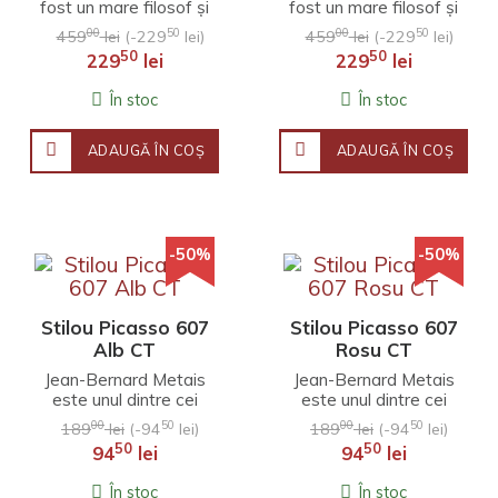
fost un mare filosof și
fost un mare filosof și
gânditor grec, unul
gânditor grec, unul
00
50
00
50
459
lei
(-229
lei)
459
lei
(-229
lei)
dintre primii filosofi
dintre primii filosofi
50
50
229
lei
229
lei
din istoria om..
din istoria om..
În stoc
În stoc
ADAUGĂ ÎN COŞ
ADAUGĂ ÎN COŞ
-50%
-50%
Stilou Picasso 607
Stilou Picasso 607
Alb CT
Rosu CT
Jean-Bernard Metais
Jean-Bernard Metais
este unul dintre cei
este unul dintre cei
mai importanți
mai importanți
00
50
00
50
189
lei
(-94
lei)
189
lei
(-94
lei)
sculptori din Franța.
sculptori din Franța.
50
50
94
lei
94
lei
Opera lui se
Opera lui se
concentre..
concentre..
În stoc
În stoc