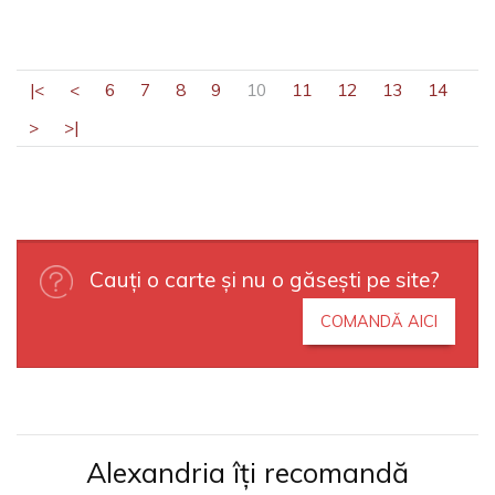
|<
<
6
7
8
9
10
11
12
13
14
>
>|
Cauți o carte și nu o găsești pe site?
COMANDĂ AICI
Alexandria îți recomandă