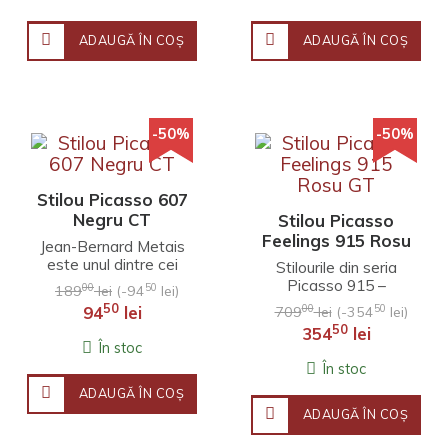
ADAUGĂ ÎN COŞ
ADAUGĂ ÎN COŞ
-50%
-50%
Stilou Picasso 607
Negru CT
Stilou Picasso
Feelings 915 Rosu
Jean-Bernard Metais
GT
este unul dintre cei
Stilourile din seria
mai importanți
Picasso 915 –
00
50
189
lei
(-94
lei)
sculptori din Franța.
Feelings sunt
50
00
50
94
lei
709
lei
(-354
lei)
Opera lui se
inspirate din pictura
50
354
lei
concentre..
„Guernica” al lui
În stoc
Picasso. Pi..
În stoc
ADAUGĂ ÎN COŞ
ADAUGĂ ÎN COŞ