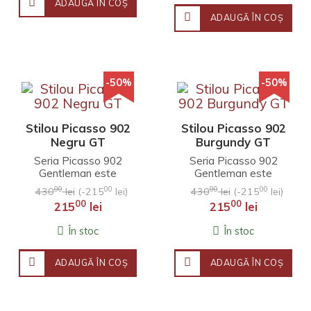
ADAUGĂ ÎN COŞ
ADAUGĂ ÎN COŞ
-50%
-50%
Stilou Picasso 902
Stilou Picasso 902
Negru GT
Burgundy GT
Seria Picasso 902
Seria Picasso 902
Gentleman este
Gentleman este
concepută în
concepută în
00
00
00
00
430
lei
(-215
lei)
430
lei
(-215
lei)
memoria tatălui lui
memoria tatălui lui
00
00
215
lei
215
lei
Picasso, care era un
Picasso, care era un
domn aratos, ..
domn ara..
În stoc
În stoc
ADAUGĂ ÎN COŞ
ADAUGĂ ÎN COŞ