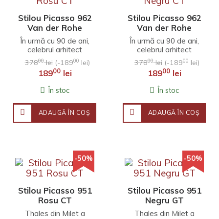
Stilou Picasso 962
Stilou Picasso 962
Van der Rohe
Van der Rohe
Rosu CT
Negru CT
În urmă cu 90 de ani,
În urmă cu 90 de ani,
celebrul arhitect
celebrul arhitect
Ludwig Mies van der
Ludwig Mies van der
00
00
00
00
378
lei
(-189
lei)
378
lei
(-189
lei)
Rohe a propus
Rohe a propus
00
00
189
lei
189
lei
conceptul de design
conceptul de design
„Less ..
„Less ..
În stoc
În stoc
ADAUGĂ ÎN COŞ
ADAUGĂ ÎN COŞ
-50%
-50%
Stilou Picasso 951
Stilou Picasso 951
Rosu CT
Negru GT
Thales din Milet a
Thales din Milet a