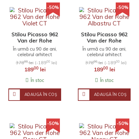
-50%
-50%
Stilou Picasso 962
Stilou Picasso 962
Van der Rohe
Van der Rohe
Violet CT
Albastru CT
În urmă cu 90 de ani,
În urmă cu 90 de ani,
celebrul arhitect
celebrul arhitect
Ludwig Mies van der
Ludwig Mies van der
00
00
00
00
378
lei
(-189
lei)
378
lei
(-189
lei)
Rohe a propus
Rohe a propus
00
00
189
lei
189
lei
conceptul de design
conceptul de design
„Less ..
„Less ..
În stoc
În stoc
ADAUGĂ ÎN COŞ
ADAUGĂ ÎN COŞ
-50%
-50%