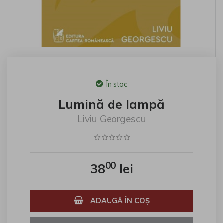
În stoc
Lumină de lampă
Liviu Georgescu
00
38
lei
ADAUGĂ ÎN COŞ