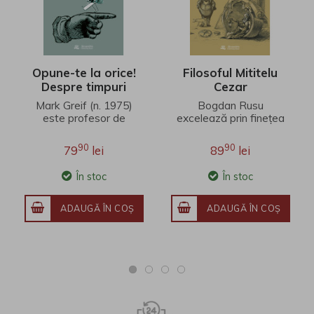
Opune-te la orice!
Filosoful Mititelu
Despre timpuri
Cezar
nesincere
Mark Greif (n. 1975)
Bogdan Rusu
este profesor de
excelează prin finețea
literatură engleză la
unei interpretări care
Universitatea Stanford.
îmbină erudiția
90
90
79
lei
89
lei
Fineţea observaţ..
filosofică, investigația j..
În stoc
În stoc
ADAUGĂ ÎN COŞ
ADAUGĂ ÎN COŞ