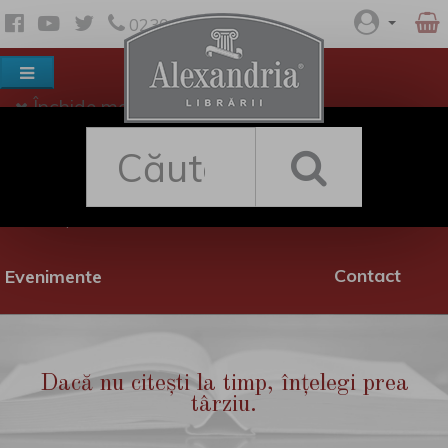
0230 530 342
Închide meniul
Despre noi
Shop
Rețea librării
Promoții
Contact
Evenimente
Dacă nu citești la timp, înțelegi prea
târziu.