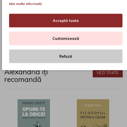
Limba:
romana
Mai multe informatii
Format disponibil:
paperback
Dimensiune:
130 x 200
Acceptă toate
Anul:
2024
Customizează
Etichete:
Lumina de lampa
,
Liviu Georgescu
,
Editura
Cartea Romaneasca
,
carte
,
Alexandria Librarii
,
promotie
,
librarie
Refuză
Alexandria îți
VEZI TOATE
recomandă