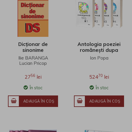
Dicționar de
Antologia poeziei
sinonime
românești dupa
1945. Volumele I-
Ilie BARANGA
Ion Popa
IV
Lucian Pricop
56
70
27
lei
524
lei
În stoc
În stoc
ADAUGĂ ÎN COŞ
ADAUGĂ ÎN COŞ