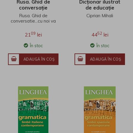
Rusa. Ghid de
Dicționar ilustrat
conversație
de educație
socială
Rusa. Ghid de
Ciprian Mihali
conversatie...cu noi va
intelegeti Acest ghid
de conversatie va
09
52
21
lei
44
lei
ajuta sa comunica..
În stoc
În stoc
ADAUGĂ ÎN COŞ
ADAUGĂ ÎN COŞ