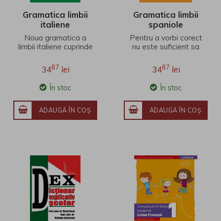
Gramatica limbii
Gramatica limbii
italiene
spaniole
contemporane cu
contemporane cu
Noua gramatica a
Pentru a vorbi corect
exemple practice
exemple practice
limbii italiene cuprinde
nu este suficient sa
toate fenomenele
cunoasteti regulile
gramaticale
teoretice
87
87
34
lei
34
lei
contemporane intr-un
gramaticale, ci
format g..
trebuie sa ..
În stoc
În stoc
ADAUGĂ ÎN COŞ
ADAUGĂ ÎN COŞ