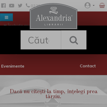
0230 530 342
Închide meniul
Despre noi
Shop
Rețea librării
Promoții
Contact
Evenimente
Dacă nu citești la timp, înțelegi prea
târziu.