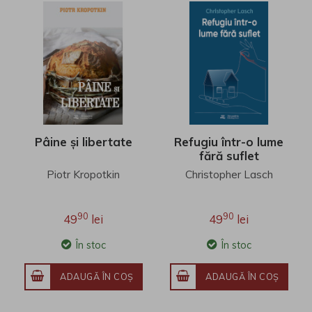
Pâine și libertate
Refugiu într-o lume
fără suflet
Piotr Kropotkin
Christopher Lasch
90
90
49
lei
49
lei
În stoc
În stoc
ADAUGĂ ÎN COŞ
ADAUGĂ ÎN COŞ