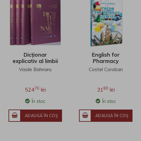
Dicționar
English for
explicativ al limbii
Pharmacy
române actuale -
Students
Vasile Bahnaru
Costel Coroban
volume
70
80
524
lei
31
lei
În stoc
În stoc
ADAUGĂ ÎN COŞ
ADAUGĂ ÎN COŞ