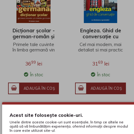
Dicționar școlar -
Engleza. Ghid de
german-român și
conversație cu
român-german
dicționar și
Primele tale cuvinte
Cel mai modern, mai
gramatică
în limba germană vin
detaliat si mai practic
din dicționarul școlar
ghid de conversatie
Linghea, cu vocabular
de pe piata. In cele
99
69
36
lei
31
lei
actualizat pe..
336 de pagini v..
În stoc
În stoc
ADAUGĂ ÎN COŞ
ADAUGĂ ÎN COŞ
Acest site folosește cookie-uri.
Unele dintre aceste cookie-uri sunt esențiale, în timp ce altele ne
ajută să vă îmbunătățim experiența, oferind informații despre modul
în care este utilizat site-ul.