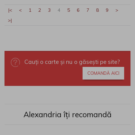
|<
<
1
2
3
4
5
6
7
8
9
>
>|
Cauți o carte și nu o găsești pe site?
COMANDĂ AICI
Alexandria îți recomandă