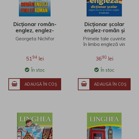
Dicționar român-
Dicționar școlar
englez, englez-
englez-român și
român
român-englez
Georgeta Nichifor
Primele tale cuvinte
în limba engleză vin
din dicționarul școlar
Linghea, cu vocabular
94
90
51
lei
36
lei
actualizat pe..
În stoc
În stoc
ADAUGĂ ÎN COŞ
ADAUGĂ ÎN COŞ