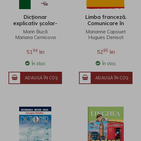
Dicționar
Limba franceză.
explicativ școlar-
Comunicare în
DEX
limba modernă 1 -
Marin Bucă
Marianne Capouet
Clasa 1 - Manual.
Mariana Cernicova
Hugues Denisot
Marianne
Raisa Elena Vlad
Capouet , Hugues
94
85
51
lei
52
lei
Denisot , Raisa
Elena Vlad
În stoc
În stoc
ADAUGĂ ÎN COŞ
ADAUGĂ ÎN COŞ