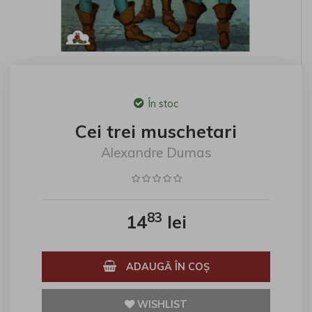
În stoc
Cei trei muschetari
Alexandre Dumas
83
14
lei
ADAUGĂ ÎN COŞ
WISHLIST