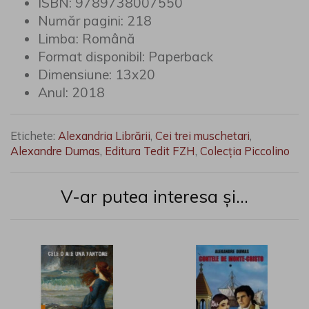
ISBN:
9789738007550
Număr pagini:
218
Limba:
Română
Format disponibil:
Paperback
Dimensiune:
13x20
Anul:
2018
Etichete:
Alexandria Librării
,
Cei trei muschetari
,
Alexandre Dumas
,
Editura Tedit FZH
,
Colecția Piccolino
V-ar putea interesa și...