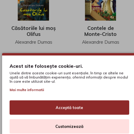
Căsătoriile lui moș
Contele de
Olifus
Monte-Cristo
Alexandre Dumas
Alexandre Dumas
02
53
18
lei
46
lei
Acest site folosește cookie-uri.
Unele dintre aceste cookie-uri sunt esențiale, în timp ce altele ne
ADAUGĂ ÎN COŞ
ADAUGĂ ÎN COŞ
ajută să vă îmbunătățim experiența, oferind informații despre modul
în care este utilizat site-ul.
Mai multe informatii
Acceptă toate
Customizează