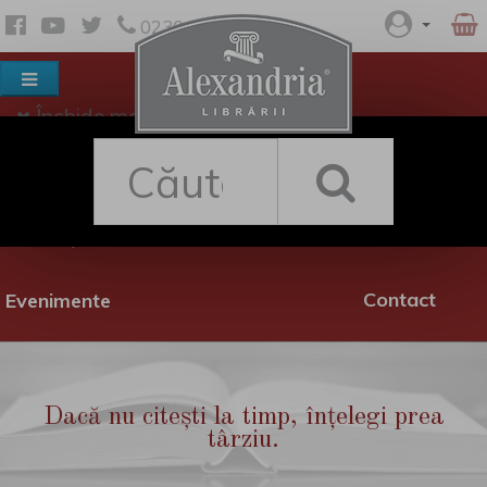
0230 530 342
Închide meniul
Despre noi
Shop
Rețea librării
Promoții
Contact
Evenimente
Dacă nu citești la timp, înțelegi prea
târziu.