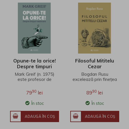
Opune-te la orice!
Filosoful Mititelu
Despre timpuri
Cezar
nesincere
Mark Greif (n. 1975)
Bogdan Rusu
este profesor de
excelează prin finețea
literatură engleză la
unei interpretări care
Universitatea Stanford.
îmbină erudiția
90
90
79
lei
89
lei
Fineţea observaţ..
filosofică, investigația j..
În stoc
În stoc
ADAUGĂ ÎN COŞ
ADAUGĂ ÎN COŞ