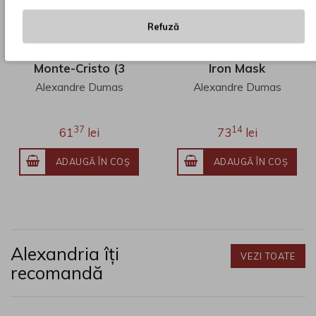
Refuză
Contele de
The Man In The
Monte-Cristo (3
Iron Mask
volume)
Alexandre Dumas
Alexandre Dumas
37
14
61
lei
73
lei
ADAUGĂ ÎN COŞ
ADAUGĂ ÎN COŞ
Alexandria îți
VEZI TOATE
recomandă