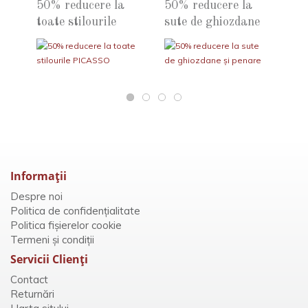
2026
penare deștepte
50% reducere la
50% reducere la
2 
toate stilourile
sute de ghiozdane
GR
PICASSO
și penare
de 
gr
Informaţii
Despre noi
Politica de confidențialitate
Politica fișierelor cookie
Termeni și condiții
Servicii Clienţi
Contact
Returnări