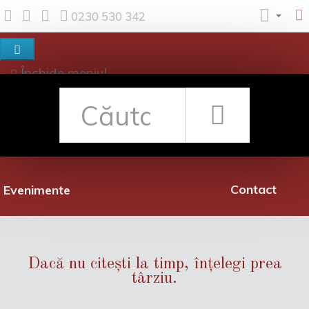
0230 530 342
Închide meniul
Despre noi
Shop
Rețea librării
Promoții
Contact
Evenimente
Dacă nu citești la timp, înțelegi prea
târziu.