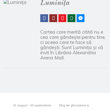
Luminița
Cartea care merită citită nu e
cea care gândeşte pentru tine,
ci aceea care te face să
gândeşti. Sunt Luminiţa şi vă
invit în Librăria Alexandria
Arena Mall.
01 august - 30 septembrie
Târg de ghiozdane și
1 -