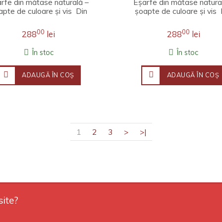
rfe din mătase naturală –
Eșarfe din mătase natura
apte de culoare și vis Din
șoapte de culoare și vis 
e de lumină și adieri de pri..
fire de lumină și adieri de p
00
00
288
lei
288
lei
În stoc
În stoc
ADAUGĂ ÎN COŞ
ADAUGĂ ÎN COŞ
1
2
3
>
>|
site?