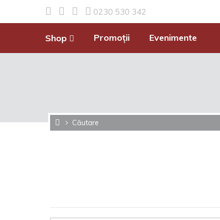
0230 530 342
Promoții
Evenimente
Shop
Căutare