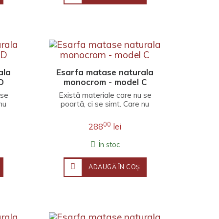
ala
Esarfa matase naturala
D
monocrom - model C
 se
Există materiale care nu se
nu
poartă, ci se simt. Care nu
 o
completează o ținută, ci o
învăluie înt..
00
288
lei
În stoc
ADAUGĂ ÎN COŞ