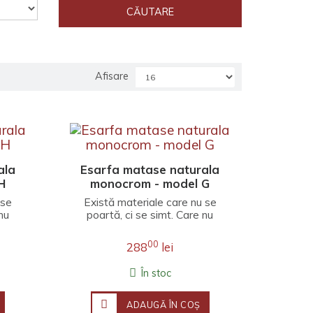
Afisare
ala
Esarfa matase naturala
H
monocrom - model G
 se
Există materiale care nu se
nu
poartă, ci se simt. Care nu
 o
completează o ținută, ci o
învăluie înt..
00
288
lei
În stoc
ADAUGĂ ÎN COŞ