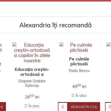
Alexandria îți recomandă
Pe culmile
t
plictiselii
Educația creștin-
h
Radu Iliescu
ortodoxă a
copiilor în zilele
Grigorie Grabbe
noastre
Episcop
90
49
lei
În stoc
50
26
lei
În stoc
OŞ
ADAUGĂ ÎN COŞ