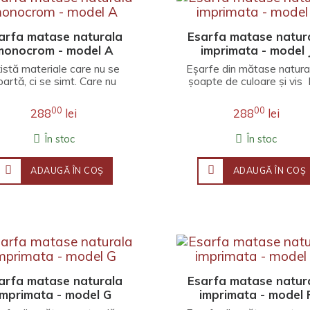
arfa matase naturala
Esarfa matase natur
monocrom - model A
imprimata - model 
istă materiale care nu se
Eșarfe din mătase natura
oartă, ci se simt. Care nu
șoapte de culoare și vis 
ompletează o ținută, ci o
fire de lumină și adieri de p
învăluie înt..
00
00
288
lei
288
lei
În stoc
În stoc
ADAUGĂ ÎN COŞ
ADAUGĂ ÎN COŞ
arfa matase naturala
Esarfa matase natur
imprimata - model G
imprimata - model 