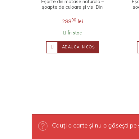
Eșarfe din mătase naturală –
Eșa
șoapte de culoare și vis Din
șo
fire de lumină și adieri de pri..
fir
00
288
lei
În stoc
ADAUGĂ ÎN COŞ
Cauți o carte și nu o găsești pe 