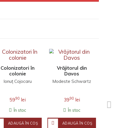
Colonizatori în
Vrăjitorul din
Capita
colonie
Davos
seduc
Ionuţ Cojocaru
Modeste Schwartz
Michel C
90
90
9
59
lei
39
lei
54
În stoc
În stoc
În 
ADAUGĂ ÎN COŞ
ADAUGĂ ÎN COŞ
ADAU