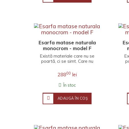
Esarfa matase naturala
Es
monocrom - model F
Există materiale care nu se
Ex
poartă, ci se simt. Care nu
p
completează o ținută, ci o
c
învăluie înt..
00
288
lei
În stoc
ADAUGĂ ÎN COŞ