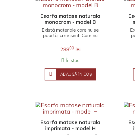
Esarfa matase naturala
Es
monocrom - model B
Există materiale care nu se
Ex
poartă, ci se simt. Care nu
p
completează o ținută, ci o
c
învăluie înt..
00
288
lei
În stoc
ADAUGĂ ÎN COŞ
Esarfa matase naturala
Es
imprimata - model H