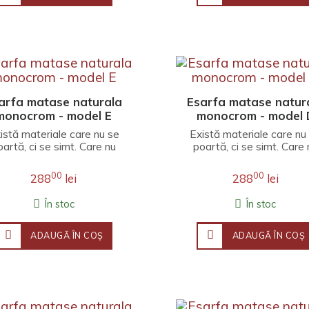
arfa matase naturala
Esarfa matase natur
monocrom - model E
monocrom - model 
istă materiale care nu se
Există materiale care nu
oartă, ci se simt. Care nu
poartă, ci se simt. Care 
ompletează o ținută, ci o
completează o ținută, ci
învăluie înt..
învăluie înt..
00
00
288
lei
288
lei
În stoc
În stoc
ADAUGĂ ÎN COŞ
ADAUGĂ ÎN COŞ