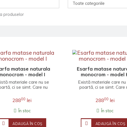
ea produselor
arfa matase naturala
Esarfa matase natur
monocrom - model I
monocrom - model 
istă materiale care nu se
Există materiale care nu
oartă, ci se simt. Care nu
poartă, ci se simt. Care 
ompletează o ținută, ci o
completează o ținută, ci
învăluie înt..
învăluie înt..
00
00
288
lei
288
lei
În stoc
În stoc
ADAUGĂ ÎN COŞ
ADAUGĂ ÎN COŞ