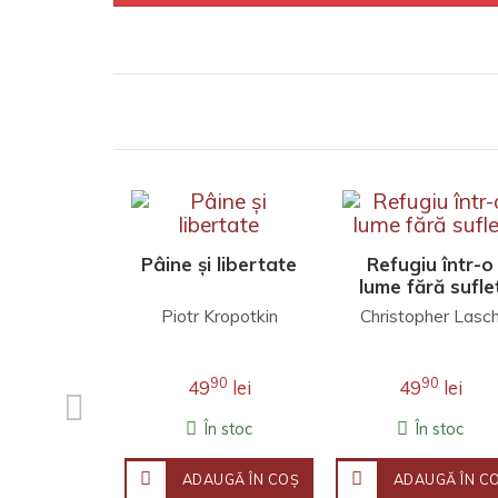
Pâine și libertate
Refugiu într-o
lume fără sufle
Piotr Kropotkin
Christopher Lasc
90
90
49
lei
49
lei
În stoc
În stoc
ADAUGĂ ÎN COŞ
ADAUGĂ ÎN C