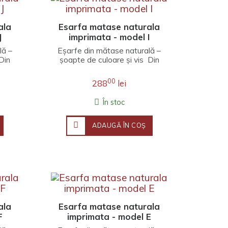
ala
Esarfa matase naturala
J
imprimata - model I
lă –
Eșarfe din mătase naturală –
Din
șoapte de culoare și vis Din
ri..
fire de lumină și adieri de pri..
00
288
lei
În stoc
ADAUGĂ ÎN COŞ
ala
Esarfa matase naturala
F
imprimata - model E