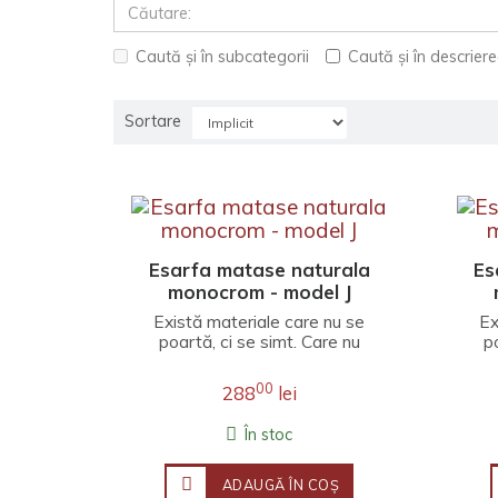
Caută și în subcategorii
Caută și în descrier
Sortare
Esarfa matase naturala
Es
monocrom - model J
Există materiale care nu se
Ex
poartă, ci se simt. Care nu
p
completează o ținută, ci o
c
învăluie înt..
00
288
lei
În stoc
ADAUGĂ ÎN COŞ