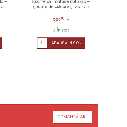
lă –
Eșarfe din mătase naturală –
Din
șoapte de culoare și vis Din
ri..
fire de lumină și adieri de pri..
00
288
lei
În stoc
ADAUGĂ ÎN COŞ
COMANDĂ AICI