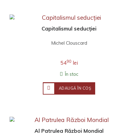
Capitalismul seducției
Michel Clouscard
90
54
lei
În stoc
ADAUGĂ ÎN COŞ
Al Patrulea Război Mondial