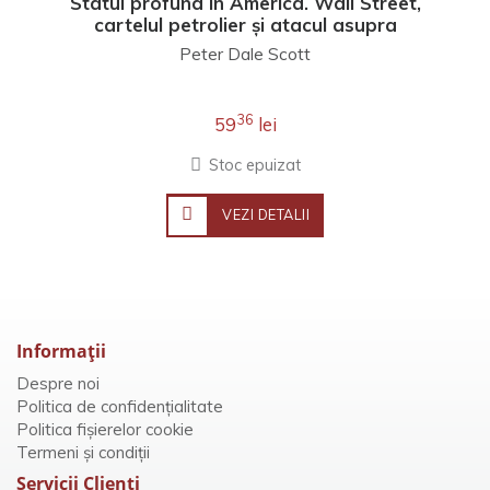
Statul profund în America. Wall Street,
cartelul petrolier și atacul asupra
democrației
Peter Dale Scott
36
59
lei
Stoc epuizat
VEZI DETALII
Informaţii
Despre noi
Politica de confidențialitate
Politica fișierelor cookie
Termeni și condiții
Servicii Clienţi