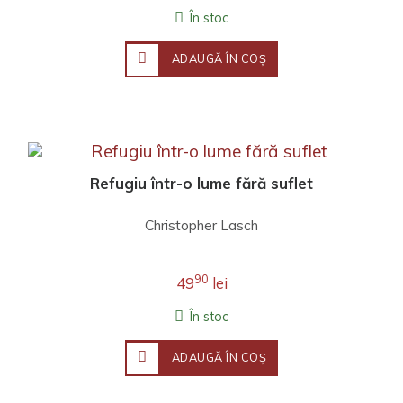
În stoc
ADAUGĂ ÎN COŞ
Refugiu într-o lume fără suflet
Christopher Lasch
90
49
lei
În stoc
ADAUGĂ ÎN COŞ