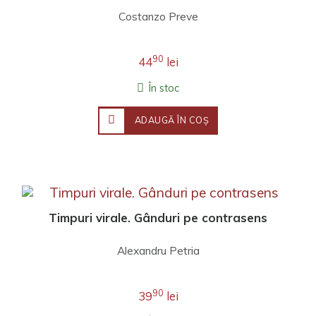
Costanzo Preve
90
44
lei
În stoc
ADAUGĂ ÎN COŞ
Timpuri virale. Gânduri pe contrasens
Alexandru Petria
90
39
lei