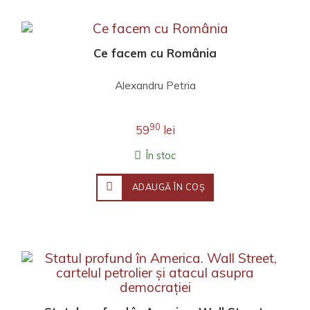
Ce facem cu România
Alexandru Petria
90
59
lei
În stoc
ADAUGĂ ÎN COŞ