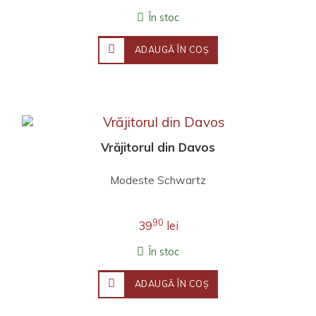
În stoc
ADAUGĂ ÎN COŞ
Vrăjitorul din Davos
Modeste Schwartz
90
39
lei
În stoc
ADAUGĂ ÎN COŞ