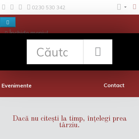
0230 530 342
Închide meniul
Despre noi
Shop
Rețea librării
Promoții
Contact
Evenimente
Dacă nu citești la timp, înțelegi prea
târziu.