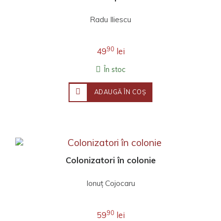
Radu Iliescu
90
49
lei
În stoc
ADAUGĂ ÎN COŞ
Colonizatori în colonie
Ionuţ Cojocaru
90
59
lei