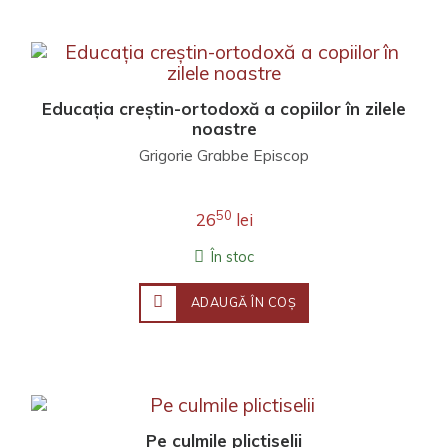
Educația creștin-ortodoxă a copiilor în zilele
noastre
Grigorie Grabbe Episcop
50
26
lei
În stoc
ADAUGĂ ÎN COŞ
Pe culmile plictiselii