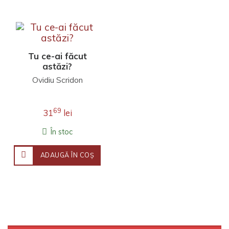
Tu ce-ai făcut
astăzi?
Ovidiu Scridon
69
31
lei
În stoc
ADAUGĂ ÎN COŞ