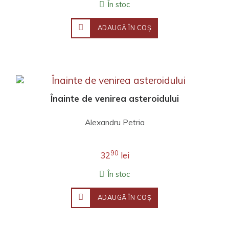
În stoc
ADAUGĂ ÎN COŞ
Înainte de venirea asteroidului
Alexandru Petria
90
32
lei
În stoc
ADAUGĂ ÎN COŞ