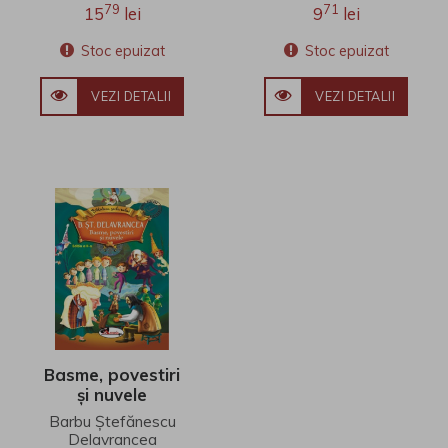
79
71
15
lei
9
lei
Stoc epuizat
Stoc epuizat
VEZI DETALII
VEZI DETALII
Basme, povestiri
și nuvele
Barbu Ștefănescu
Delavrancea