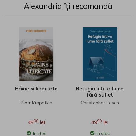
Alexandria îți recomandă
Pâine și libertate
Refugiu într-o lume
fără suflet
Piotr Kropotkin
Christopher Lasch
90
90
49
lei
49
lei
În stoc
În stoc