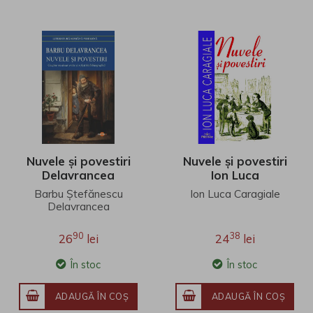
Nuvele și povestiri
Nuvele și povestiri
Delavrancea
Ion Luca
Caragiale
Barbu Ștefănescu
Ion Luca Caragiale
Delavrancea
90
38
26
lei
24
lei
În stoc
În stoc
ADAUGĂ ÎN COŞ
ADAUGĂ ÎN COŞ