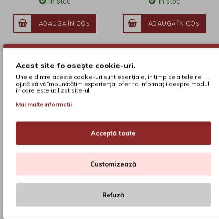
În stoc
În stoc
ADAUGĂ ÎN COŞ
ADAUGĂ ÎN COŞ
Acest site folosește cookie-uri.
Unele dintre aceste cookie-uri sunt esențiale, în timp ce altele ne
ajută să vă îmbunătățim experiența, oferind informații despre modul
în care este utilizat site-ul.
Mai multe informatii
Acceptă toate
Nuvele și povestiri
Nuvele și povestiri
Customizează
Barbu
Delavrancea
Barbu Ștefănescu
Ion Luca Caragiale
Delavrancea
Refuză
49
39
10
lei
26
lei