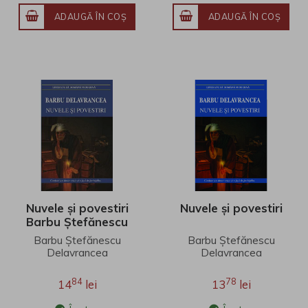
ADAUGĂ ÎN COŞ
ADAUGĂ ÎN COŞ
Nuvele și povestiri
Nuvele și povestiri
Barbu Ștefănescu
Delavrancea
Barbu Ștefănescu
Barbu Ștefănescu
Delavrancea
Delavrancea
84
78
14
lei
13
lei