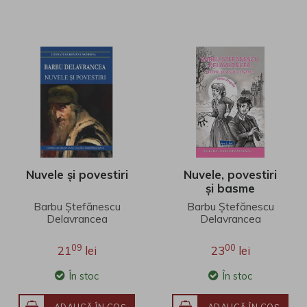
Nuvele și povestiri
Nuvele, povestiri
și basme
Barbu Ștefănescu
Barbu Ștefănescu
Delavrancea
Delavrancea
09
00
21
lei
23
lei
În stoc
În stoc