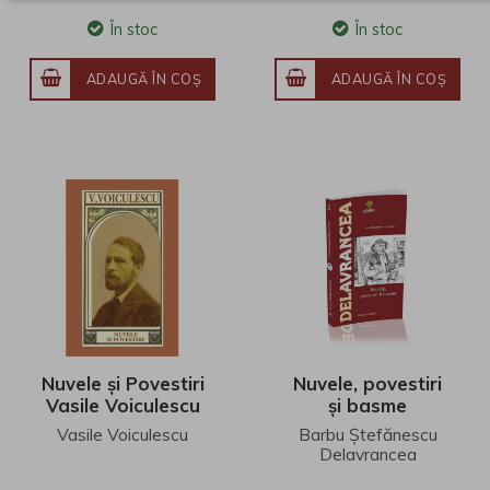
În stoc
În stoc
ADAUGĂ ÎN COŞ
ADAUGĂ ÎN COŞ
Nuvele și Povestiri
Nuvele, povestiri
Vasile Voiculescu
şi basme
Vasile Voiculescu
Barbu Ștefănescu
Delavrancea