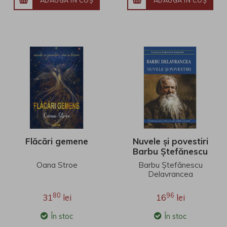
ADAUGĂ ÎN COŞ
ADAUGĂ ÎN COŞ
Flăcări gemene
Nuvele și povestiri
Barbu Ștefănescu
Delavrancea
Oana Stroe
Barbu Ștefănescu
Delavrancea
80
96
31
lei
16
lei
În stoc
În stoc