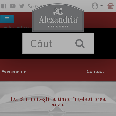
0230 530 342
Închide meniul
Despre noi
Shop
Rețea librării
Promoții
Contact
Evenimente
Dacă nu citești la timp, înțelegi prea
târziu.