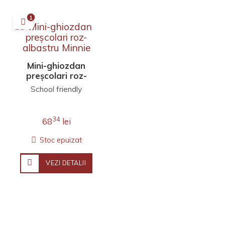
1
Mini-ghiozdan
preșcolari roz-
albastru Minnie
School friendly
34
68
lei
Stoc epuizat
VEZI DETALII