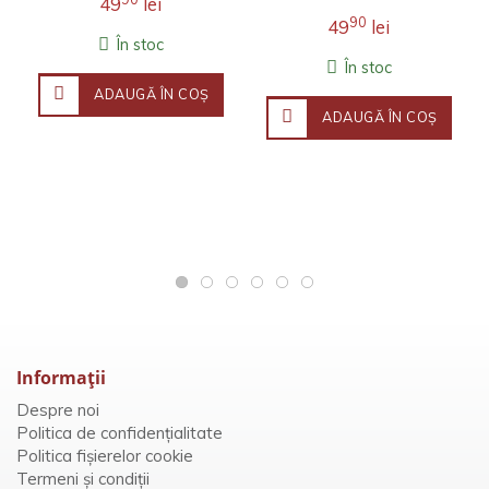
49
lei
90
49
lei
În stoc
În stoc
ADAUGĂ ÎN COŞ
ADAUGĂ ÎN COŞ
Informaţii
Despre noi
Politica de confidențialitate
Politica fișierelor cookie
Termeni și condiții