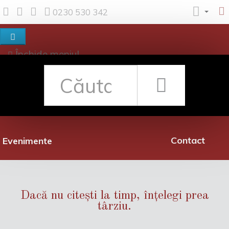
0230 530 342
Închide meniul
Despre noi
Shop
Rețea librării
Promoții
Contact
Evenimente
Dacă nu citești la timp, înțelegi prea
târziu.