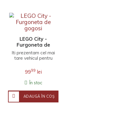
LEGO City -
Furgoneta de
gogosi
Iti prezentam cel mai
tare vehicul pentru
fanii de 5 ani si mai
mari ai dulciurilor.
99
99
lei
Setul LEGO® Cit..
În stoc
ADAUGĂ ÎN COŞ