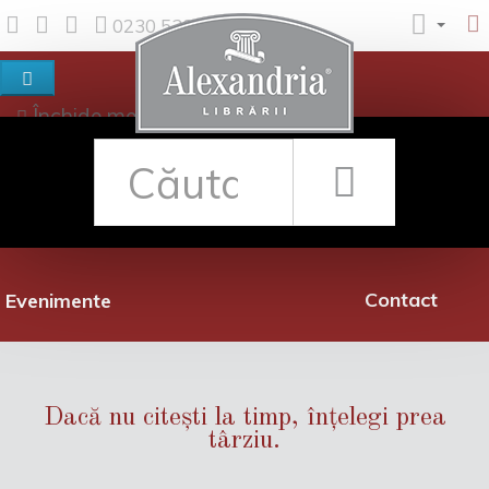
0230 530 342
Închide meniul
Despre noi
Shop
Rețea librării
Promoții
Contact
Evenimente
Dacă nu citești la timp, înțelegi prea
târziu.