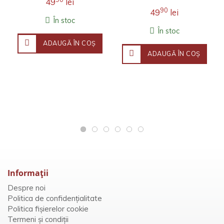
49
lei
90
49
lei
În stoc
În stoc
ADAUGĂ ÎN COŞ
ADAUGĂ ÎN COŞ
Informaţii
Despre noi
Politica de confidențialitate
Politica fișierelor cookie
Termeni și condiții