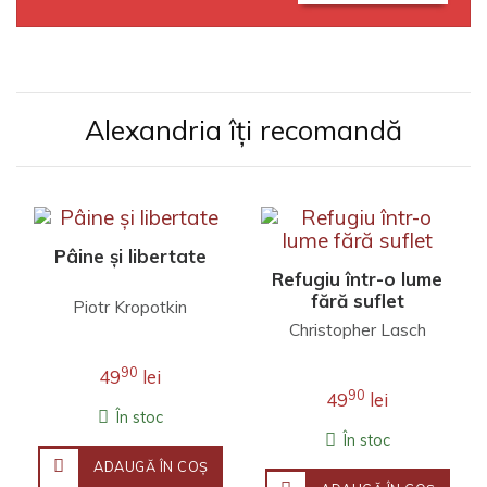
Alexandria îți recomandă
Pâine și libertate
Refugiu într-o lume
fără suflet
Piotr Kropotkin
Christopher Lasch
90
49
lei
90
49
lei
În stoc
În stoc
ADAUGĂ ÎN COŞ