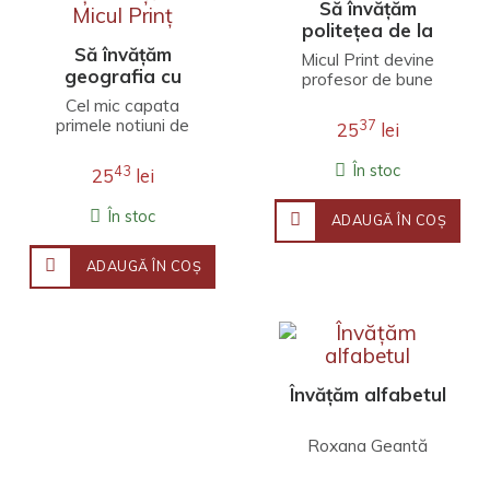
Să învățăm
politețea de la
Micul Print
Să învățăm
Micul Print devine
geografia cu
profesor de bune
Micul Prinț. Joacă-
maniere pentru copilul
Cel mic capata
dumneavoastra,
te și învață cu
primele notiuni de
37
25
lei
invatandu-l cum sa
Micul Prinț
geografie: ce sunt
salute,..
muntii, cum este un
În stoc
43
25
lei
desert, de cate tipuri
sunt..
În stoc
ADAUGĂ ÎN COŞ
ADAUGĂ ÎN COŞ
Învățăm alfabetul
Roxana Geantă