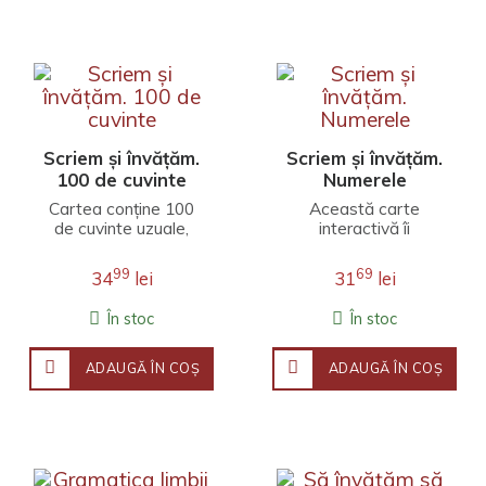
Scriem și învățăm.
Scriem și învățăm.
100 de cuvinte
Numerele
Cartea conține 100
Această carte
de cuvinte uzuale,
interactivă îi
fiecare scrise în
familiarizează pe
contur punctat,
copii cu numerele într-
99
69
34
lei
31
lei
pentru a ghida mâna
un mod distractiv și
copilulu..
creativ. ..
În stoc
În stoc
ADAUGĂ ÎN COŞ
ADAUGĂ ÎN COŞ