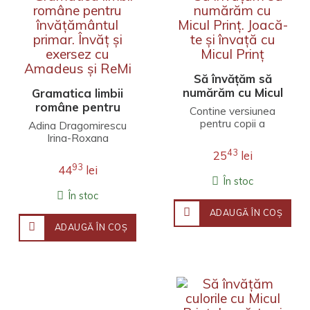
Să învățăm să
numărăm cu Micul
Gramatica limbii
Prinț. Joacă-te și
române pentru
Contine versiunea
învață cu Micul
învățământul
pentru copii a
Adina Dragomirescu
Prinț
primar. Învăț și
povestii si ii invata pe
Irina-Roxana
exersez cu
cei mici sa numere si
GEORGESCU
43
25
lei
sa scrie cifrele de ..
Amadeus și ReMi
93
44
lei
În stoc
În stoc
ADAUGĂ ÎN COŞ
ADAUGĂ ÎN COŞ