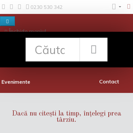
0230 530 342
Închide meniul
Despre noi
Shop
Rețea librării
Promoții
Contact
Evenimente
Dacă nu citești la timp, înțelegi prea
târziu.