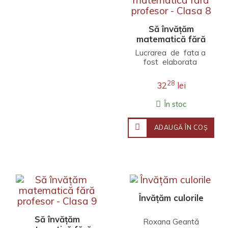
Să învățăm
matematică fără
profesor - Clasa 8
Lucrarea de fata a
fost elaborata
conform programei
scolar..
28
32
lei
În stoc
ADAUGĂ ÎN COŞ
Învățăm culorile
Să învățăm
Roxana Geantă