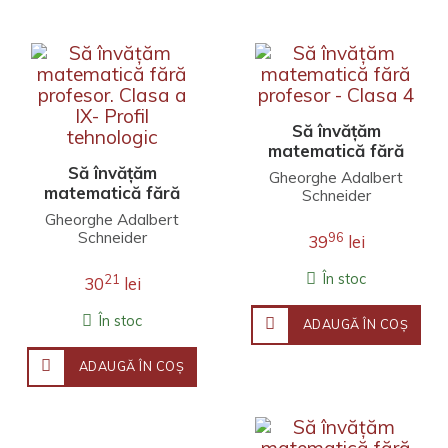
Să învățăm
matematică fără
profesor - Clasa 4
Să învățăm
Gheorghe Adalbert
matematică fără
Schneider
profesor. Clasa a
Gheorghe Adalbert
IX- Profil
Schneider
96
39
lei
tehnologic
În stoc
21
30
lei
În stoc
ADAUGĂ ÎN COŞ
ADAUGĂ ÎN COŞ