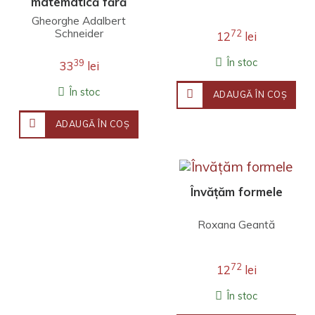
matematică fără
profesor - Clasa 9
Gheorghe Adalbert
Schneider
72
12
lei
În stoc
39
33
lei
În stoc
ADAUGĂ ÎN COŞ
ADAUGĂ ÎN COŞ
Învățăm formele
Roxana Geantă
72
12
lei
În stoc