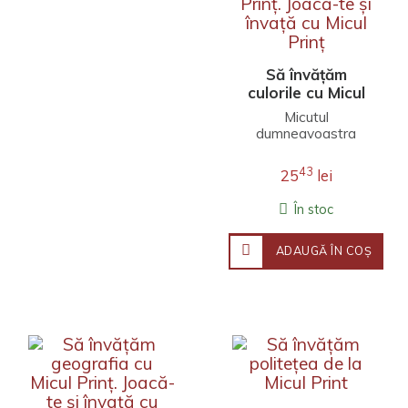
Să învățăm
culorile cu Micul
Prinț. Joacă-te și
Micutul
învață cu Micul
dumneavoastra
Prinț
invata culorile intr-un
mod amuzant,
43
25
lei
bucurandu-se de
povestea si desenele
În stoc
imag..
ADAUGĂ ÎN COŞ