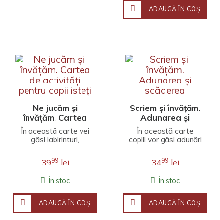
ADAUGĂ ÎN COŞ
Ne jucăm și
Scriem și învățăm.
învățăm. Cartea
Adunarea și
de activități
scăderea
În această carte vei
În această carte
pentru copii isteți
găsi labirinturi,
copiii vor găsi adunări
ghicitori, imagini de
și scăderi simple, pe
colorat, linii de trasat
care vor învăța să le
99
99
39
lei
34
lei
și multe alte ..
recunoască ușor..
În stoc
În stoc
ADAUGĂ ÎN COŞ
ADAUGĂ ÎN COŞ