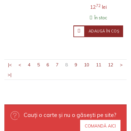
72
12
lei
În stoc
ADAUGĂ ÎN COŞ
|<
<
4
5
6
7
8
9
10
11
12
>
>|
Cauți o carte și nu o găsești pe site?
COMANDĂ AICI