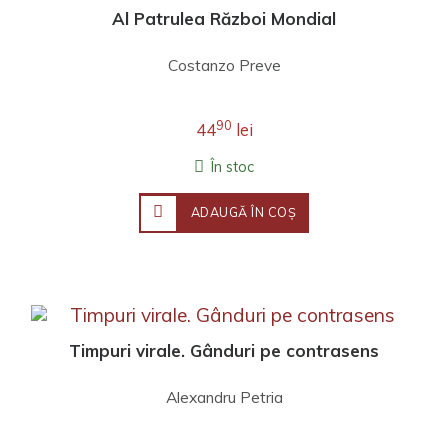
Al Patrulea Război Mondial
Costanzo Preve
90
44
lei
În stoc
ADAUGĂ ÎN COŞ
Timpuri virale. Gânduri pe contrasens
Alexandru Petria