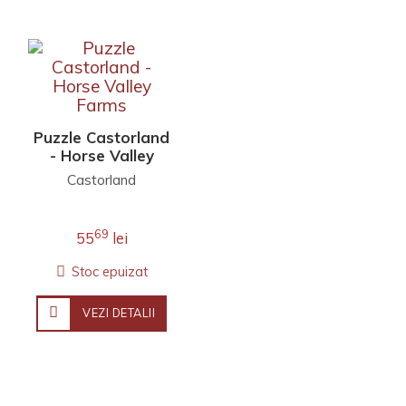
Puzzle Castorland
- Horse Valley
Farms
Castorland
69
55
lei
Stoc epuizat
VEZI DETALII