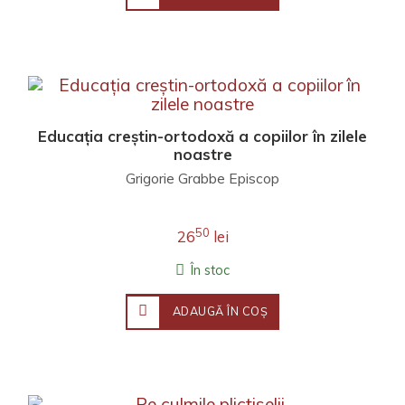
Educația creștin-ortodoxă a copiilor în zilele
noastre
Grigorie Grabbe Episcop
50
26
lei
În stoc
ADAUGĂ ÎN COŞ