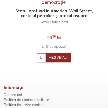
Statul profund în America. Wall Street,
cartelul petrolier și atacul asupra
democrației
Peter Dale Scott
36
59
lei
Stoc epuizat
VEZI DETALII
Informaţii
Despre noi
Politica de confidențialitate
Politica fișierelor cookie