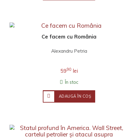
Ce facem cu România
Alexandru Petria
90
59
lei
În stoc
ADAUGĂ ÎN COŞ