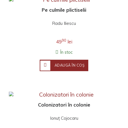
Pe culmile plictiselii
Radu Iliescu
90
49
lei
În stoc
ADAUGĂ ÎN COŞ
Colonizatori în colonie
Ionuţ Cojocaru