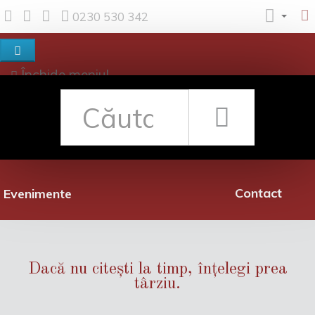
0230 530 342
Închide meniul
Despre noi
Shop
Rețea librării
Promoții
Contact
Evenimente
Dacă nu citești la timp, înțelegi prea
târziu.