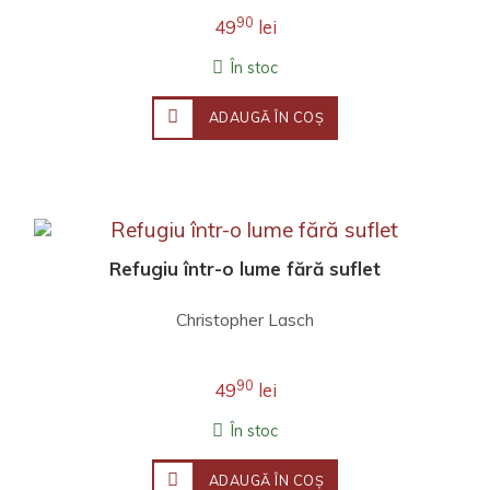
90
49
lei
În stoc
ADAUGĂ ÎN COŞ
Refugiu într-o lume fără suflet
Christopher Lasch
90
49
lei
În stoc
ADAUGĂ ÎN COŞ