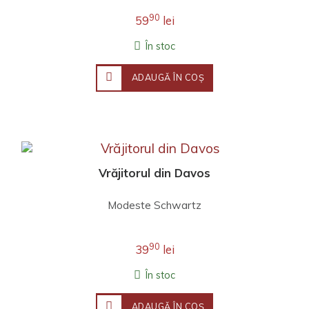
90
59
lei
În stoc
ADAUGĂ ÎN COŞ
Vrăjitorul din Davos
Modeste Schwartz
90
39
lei
În stoc
ADAUGĂ ÎN COŞ