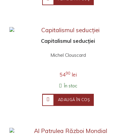
Capitalismul seducției
Michel Clouscard
90
54
lei
În stoc
ADAUGĂ ÎN COŞ