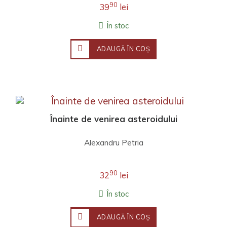
90
39
lei
În stoc
ADAUGĂ ÎN COŞ
Înainte de venirea asteroidului
Alexandru Petria
90
32
lei
În stoc
ADAUGĂ ÎN COŞ