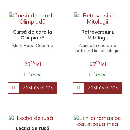
Cursă de care la
Retroversiuni.
Olimpiadă
Mitologii
Mary Pope Osborne
Ajunsă la cea de-a
patra ediție, antologia
Retroversiuni își
continuă misiunea de
26
00
23
lei
65
lei
a prezenta publicu..
În stoc
În stoc
ADAUGĂ ÎN COŞ
ADAUGĂ ÎN COŞ
Lecția de rusă