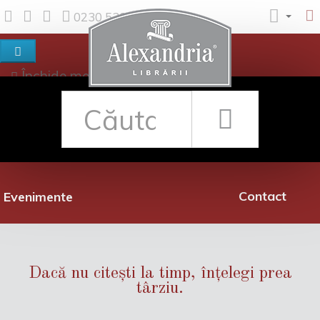
0230 530 342
Închide meniul
Despre noi
Shop
Rețea librării
Promoții
Contact
Evenimente
Dacă nu citești la timp, înțelegi prea
târziu.