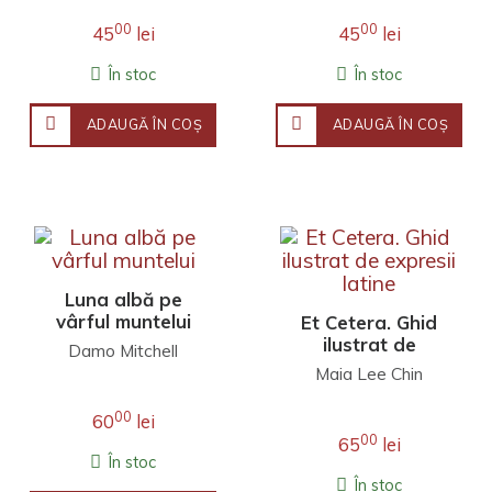
00
00
45
lei
45
lei
În stoc
În stoc
ADAUGĂ ÎN COŞ
ADAUGĂ ÎN COŞ
Luna albă pe
vârful muntelui
Et Cetera. Ghid
ilustrat de
Damo Mitchell
expresii latine
Maia Lee Chin
00
60
lei
00
65
lei
În stoc
În stoc