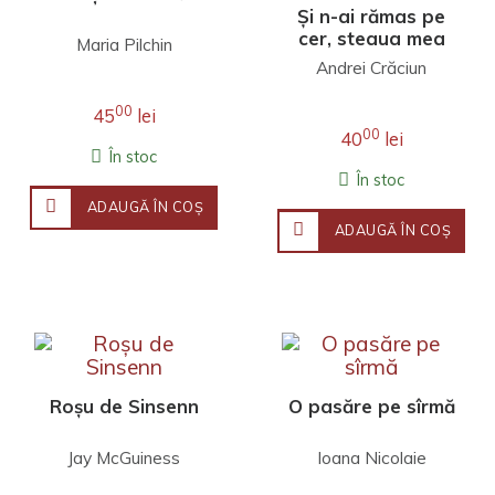
Și n-ai rămas pe
cer, steaua mea
Maria Pilchin
Andrei Crăciun
00
45
lei
00
40
lei
În stoc
În stoc
ADAUGĂ ÎN COŞ
ADAUGĂ ÎN COŞ
Roșu de Sinsenn
O pasăre pe sîrmă
Jay McGuiness
Ioana Nicolaie