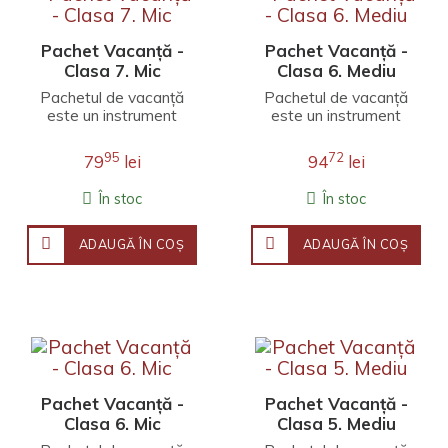
Pachet Vacanță -
Pachet Vacanță -
Clasa 7. Mic
Clasa 6. Mediu
Pachetul de vacanță
Pachetul de vacanță
este un instrument
este un instrument
aflat la îndemâna
aflat la îndemâna
părinților și oferă o
părinților și oferă o
95
72
79
lei
94
lei
incursiune în lumea e..
incursiune în lumea e..
În stoc
În stoc
ADAUGĂ ÎN COŞ
ADAUGĂ ÎN COŞ
Pachet Vacanță -
Pachet Vacanță -
Clasa 6. Mic
Clasa 5. Mediu