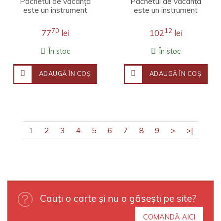
Pachetul de vacanță
Pachetul de vacanță
este un instrument
este un instrument
aflat la îndemâna
aflat la îndemâna
părinților și oferă o
părinților și oferă o
70
12
77
lei
102
lei
incursiune în lumea e..
incursiune în lumea e..
În stoc
În stoc
ADAUGĂ ÎN COŞ
ADAUGĂ ÎN COŞ
1
2
3
4
5
6
7
8
9
>
>|
Cauți o carte și nu o găsești pe site?
COMANDĂ AICI