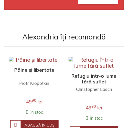
Alexandria îți recomandă
Pâine și libertate
Refugiu într-o lume
fără suflet
Piotr Kropotkin
Christopher Lasch
90
49
lei
90
49
lei
În stoc
În stoc
ADAUGĂ ÎN COŞ