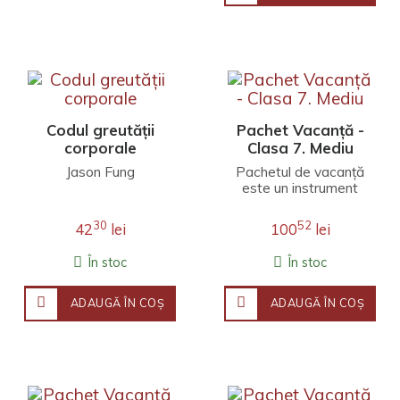
Codul greutății
Pachet Vacanță -
corporale
Clasa 7. Mediu
Jason Fung
Pachetul de vacanță
este un instrument
aflat la îndemâna
părinților și oferă o
30
52
42
lei
100
lei
incursiune în lumea e..
În stoc
În stoc
ADAUGĂ ÎN COŞ
ADAUGĂ ÎN COŞ