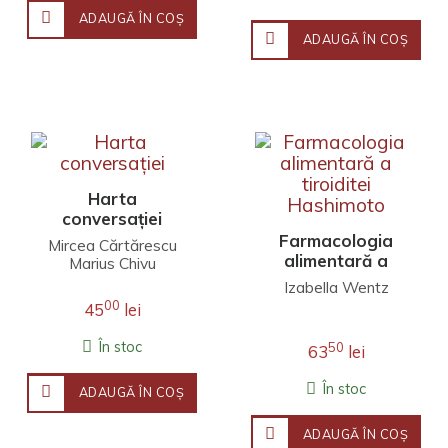
ADAUGĂ ÎN COŞ
ADAUGĂ ÎN COŞ
Harta
conversației
Farmacologia
Mircea Cărtărescu
alimentară a
Marius Chivu
tiroiditei
Izabella Wentz
Hashimoto
00
45
lei
În stoc
50
63
lei
În stoc
ADAUGĂ ÎN COŞ
ADAUGĂ ÎN COŞ