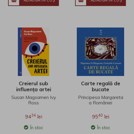
ADAUGĂ ÎN COŞ
ADAUGĂ ÎN COŞ
Creierul sub
Carte regală de
influența artei
bucate
Susan Magsamen Ivy
Principesa Margareta
Ross
a României
34
40
94
lei
95
lei
În stoc
În stoc