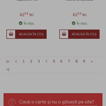
54
54
62
lei
62
lei
În stoc
În stoc
ADAUGĂ ÎN COŞ
ADAUGĂ ÎN COŞ
|<
<
1
2
3
4
5
6
7
8
9
>
>|
Cauți o carte și nu o găsești pe site?