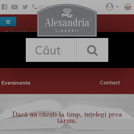
0230 530 342
Închide meniul
Despre noi
Shop
Rețea librării
Promoții
Contact
Evenimente
Dacă nu citești la timp, înțelegi prea
târziu.