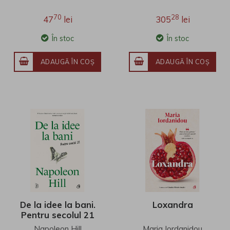
70
28
47
lei
305
lei
În stoc
În stoc
ADAUGĂ ÎN COŞ
ADAUGĂ ÎN COŞ
De la idee la bani.
Loxandra
Pentru secolul 21
Napoleon Hill
Maria Iordanidou