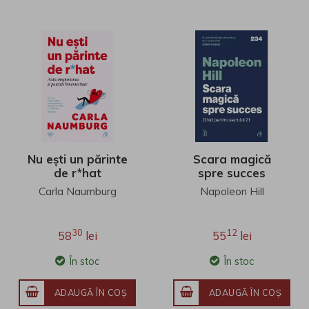
Nu ești un părinte
Scara magică
de r*hat
spre succes
Carla Naumburg
Napoleon Hill
30
12
58
lei
55
lei
În stoc
În stoc
ADAUGĂ ÎN COŞ
ADAUGĂ ÎN COŞ