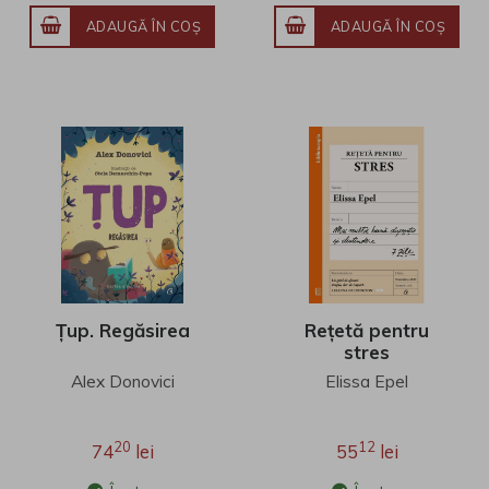
ADAUGĂ ÎN COŞ
ADAUGĂ ÎN COŞ
Țup. Regăsirea
Rețetă pentru
stres
Alex Donovici
Elissa Epel
20
12
74
lei
55
lei