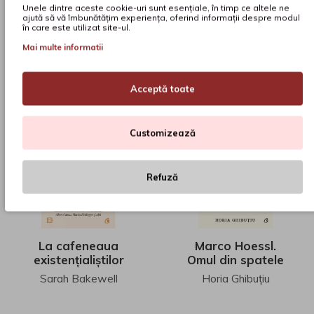
Unele dintre aceste cookie-uri sunt esențiale, în timp ce altele ne
ajută să vă îmbunătățim experiența, oferind informații despre modul
În stoc
În stoc
în care este utilizat site-ul.
Mai multe informatii
ADAUGĂ ÎN COŞ
ADAUGĂ ÎN COŞ
Acceptă toate
Customizează
Refuză
La cafeneaua
Marco Hoessl.
existențialiștilor
Omul din spatele
CEO-ului
Sarah Bakewell
Horia Ghibuțiu