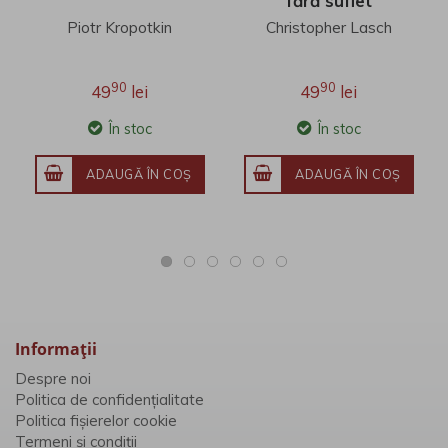
fără suflet
Piotr Kropotkin
Christopher Lasch
90
90
49
lei
49
lei
În stoc
În stoc
ADAUGĂ ÎN COŞ
ADAUGĂ ÎN COŞ
Informaţii
Despre noi
Politica de confidențialitate
Politica fișierelor cookie
Termeni și condiții