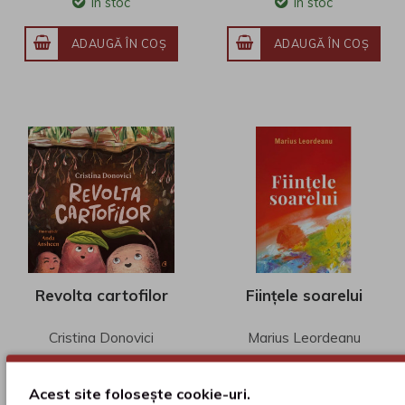
În stoc
În stoc
ADAUGĂ ÎN COŞ
ADAUGĂ ÎN COŞ
Revolta cartofilor
Ființele soarelui
Cristina Donovici
Marius Leordeanu
90
70
Acest site folosește cookie-uri.
68
lei
47
lei