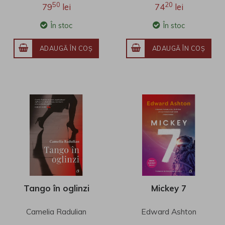
50
20
79
lei
74
lei
În stoc
În stoc
ADAUGĂ ÎN COŞ
ADAUGĂ ÎN COŞ
Tango în oglinzi
Mickey 7
Camelia Radulian
Edward Ashton