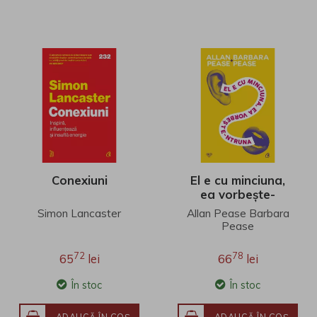
Conexiuni
El e cu minciuna,
ea vorbește-
ntruna
Simon Lancaster
Allan Pease Barbara
Pease
72
78
65
lei
66
lei
În stoc
În stoc