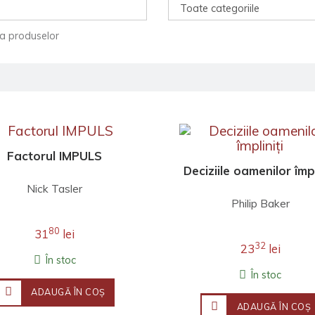
ea produselor
Factorul IMPULS
Deciziile oamenilor împl
Nick Tasler
Philip Baker
80
31
lei
32
23
lei
În stoc
În stoc
ADAUGĂ ÎN COŞ
ADAUGĂ ÎN COŞ