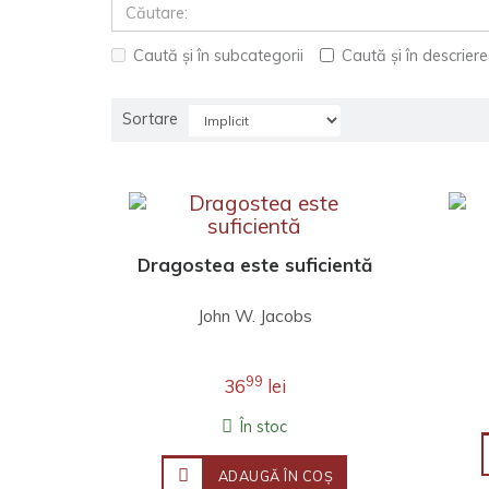
Caută și în subcategorii
Caută și în descrier
Sortare
Dragostea este suficientă
John W. Jacobs
99
36
lei
În stoc
ADAUGĂ ÎN COŞ