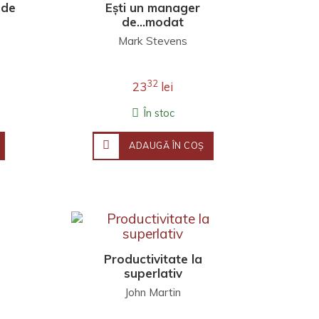
 de
Ești un manager
de...modat
Mark Stevens
32
23
lei
În stoc
ADAUGĂ ÎN COŞ
Productivitate la
superlativ
John Martin