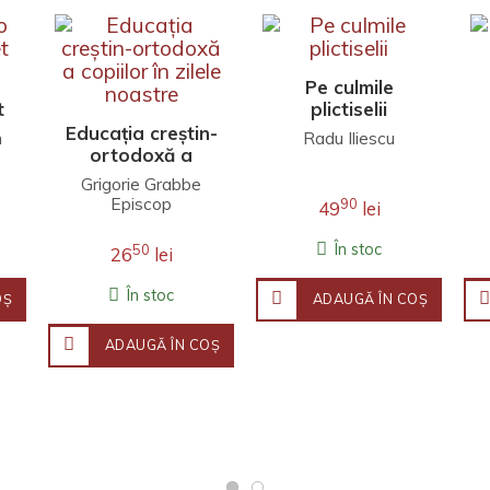
Pe culmile
t
plictiselii
Educația creștin-
h
Radu Iliescu
ortodoxă a
copiilor în zilele
Grigorie Grabbe
noastre
Episcop
90
49
lei
În stoc
50
26
lei
În stoc
OŞ
ADAUGĂ ÎN COŞ
ADAUGĂ ÎN COŞ