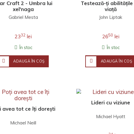
ar Craft 2 - Umbra lui
Testează-ți abilitățile
xel'naga
viață
Gabriel Mesta
John Liptak
32
50
23
lei
26
lei
În stoc
În stoc
ADAUGĂ ÎN COŞ
ADAUGĂ ÎN COŞ
Lideri cu viziune
i avea tot ce îți dorești
Michael Hyatt
Michael Neill