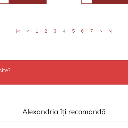
|<
<
1
2
3
4
5
6
7
>
>|
site?
Alexandria îți recomandă