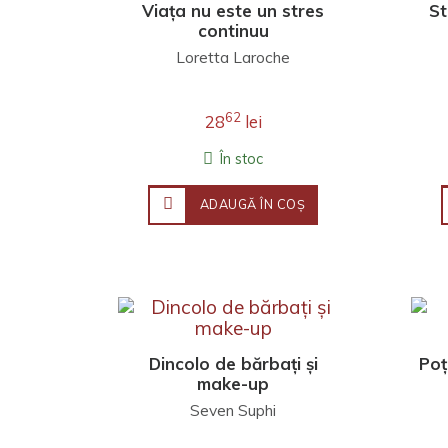
Viața nu este un stres
St
continuu
Loretta Laroche
62
28
lei
În stoc
ADAUGĂ ÎN COŞ
Dincolo de bărbați și
Poț
make-up
Seven Suphi