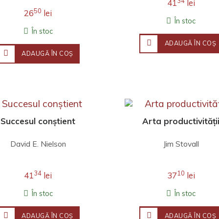
34
41
lei
50
26
lei
În stoc
În stoc
ADAUGĂ ÎN COŞ
ADAUGĂ ÎN COŞ
Succesul conștient
Arta productivități
David E. Nielson
Jim Stovall
34
10
41
lei
37
lei
În stoc
În stoc
ADAUGĂ ÎN COŞ
ADAUGĂ ÎN COŞ