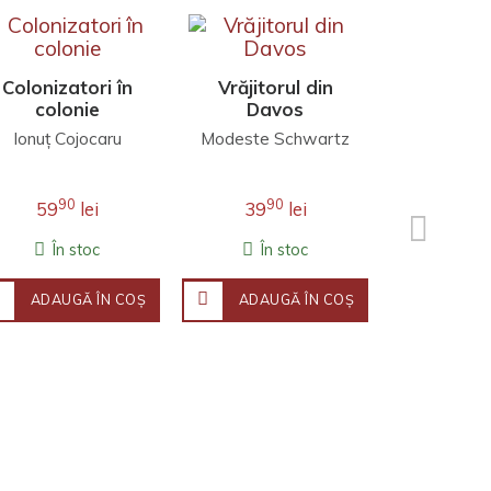
Colonizatori în
Vrăjitorul din
Capita
colonie
Davos
seduc
Ionuţ Cojocaru
Modeste Schwartz
Michel C
90
90
9
59
lei
39
lei
54
În stoc
În stoc
În 
ADAUGĂ ÎN COŞ
ADAUGĂ ÎN COŞ
ADAU