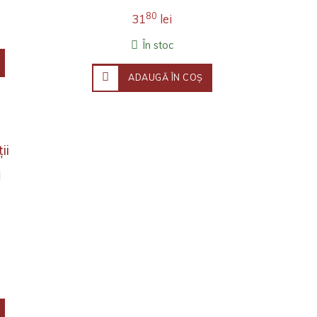
80
31
lei
În stoc
ADAUGĂ ÎN COŞ
i