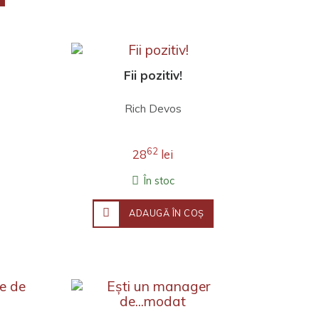
Fii pozitiv!
Rich Devos
62
28
lei
În stoc
ADAUGĂ ÎN COŞ