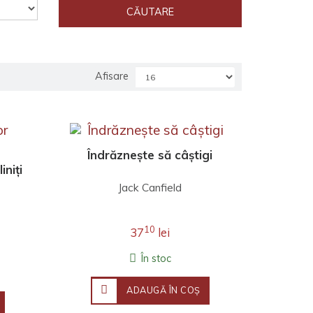
Afisare
Îndrăznește să câștigi
iniți
Jack Canfield
10
37
lei
În stoc
ADAUGĂ ÎN COŞ