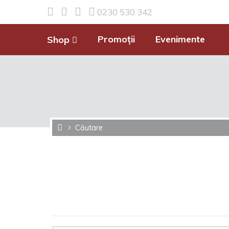
0230 530 342
Promoții
Evenimente
Shop
Căutare