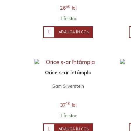
50
26
lei
În stoc
ADAUGĂ ÎN COŞ
Orice s-ar întâmpla
Sam Silverstein
10
37
lei
În stoc
ADAUGĂ ÎN COŞ