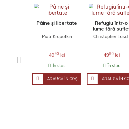
Pâine și libertate
Refugiu într-o
lume fără sufle
Piotr Kropotkin
Christopher Lasc
90
90
49
lei
49
lei
În stoc
În stoc
ADAUGĂ ÎN COŞ
ADAUGĂ ÎN C