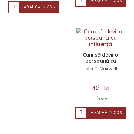
ADAUGĂ ÎN COŞ
ADAUGĂ ÎN COŞ
Cum să devii o
persoană cu
influență
John C. Maxwell
34
41
lei
În stoc
ADAUGĂ ÎN COŞ