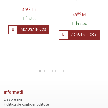
90
49
lei
90
49
lei
În stoc
În stoc
ADAUGĂ ÎN COŞ
ADAUGĂ ÎN COŞ
Informaţii
Despre noi
Politica de confidențialitate