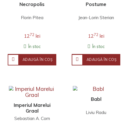
Necropolis
Postume
Florin Pitea
Jean-Lorin Sterian
72
72
12
lei
12
lei
În stoc
În stoc
ADAUGĂ ÎN COŞ
ADAUGĂ ÎN COŞ
Babl
Imperiul Marelui
Graal
Liviu Radu
Sebastian A. Corn