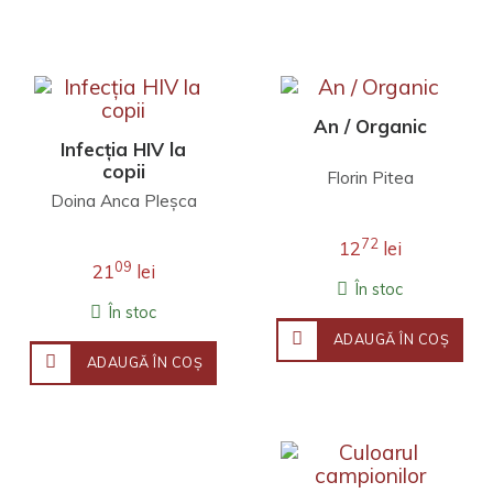
An / Organic
Infecția HIV la
copii
Florin Pitea
Doina Anca Pleşca
72
12
lei
09
21
lei
În stoc
În stoc
ADAUGĂ ÎN COŞ
ADAUGĂ ÎN COŞ