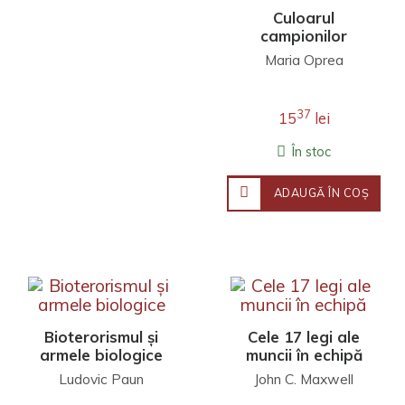
Culoarul
campionilor
Maria Oprea
37
15
lei
În stoc
ADAUGĂ ÎN COŞ
Bioterorismul și
Cele 17 legi ale
armele biologice
muncii în echipă
Ludovic Paun
John C. Maxwell