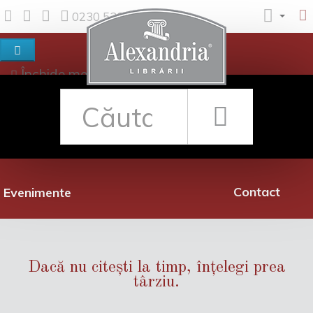
0230 530 342
Închide meniul
Despre noi
Shop
Rețea librării
Promoții
Contact
Evenimente
Dacă nu citești la timp, înțelegi prea
târziu.