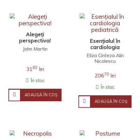
Alegeți
perspectiva!
Esențialul în
cardiologia
John Martin
pediatrică
Eliza Cinteza Alin
Nicolescu
80
31
lei
70
206
lei
În stoc
În stoc
ADAUGĂ ÎN COŞ
ADAUGĂ ÎN COŞ