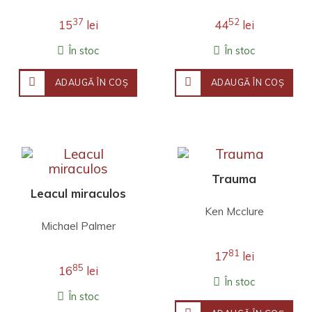
37
52
15
lei
44
lei
În stoc
În stoc
ADAUGĂ ÎN COŞ
ADAUGĂ ÎN COŞ
Trauma
Leacul miraculos
Ken Mcclure
Michael Palmer
81
17
lei
85
16
lei
În stoc
În stoc