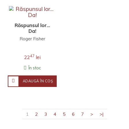
Răspunsul lor...
Da!
Roger Fisher
47
22
lei
În stoc
ADAUGĂ ÎN COŞ
1
2
3
4
5
6
7
>
>|