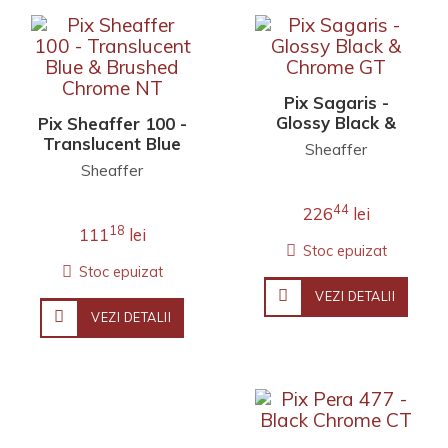
Pix Sagaris -
Glossy Black &
Pix Sheaffer 100 -
Chrome GT
Translucent Blue
Sheaffer
& Brushed
Sheaffer
Chrome NT
44
226
lei
18
111
lei
Stoc epuizat
Stoc epuizat
VEZI DETALII
VEZI DETALII