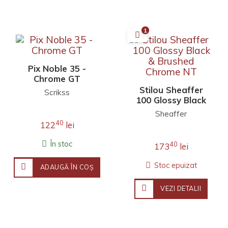
1
Pix Noble 35 -
Chrome GT
Stilou Sheaffer
Scrikss
100 Glossy Black
& Brushed
Sheaffer
Chrome NT
40
122
lei
În stoc
40
173
lei
Stoc epuizat
ADAUGĂ ÎN COŞ
VEZI DETALII