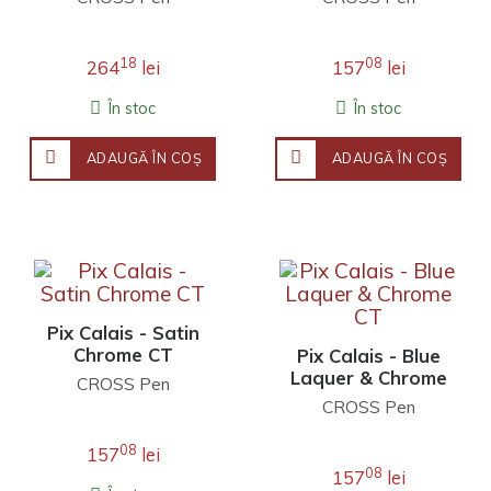
18
08
264
lei
157
lei
În stoc
În stoc
ADAUGĂ ÎN COŞ
ADAUGĂ ÎN COŞ
Pix Calais - Satin
Chrome CT
Pix Calais - Blue
Laquer & Chrome
CROSS Pen
CT
CROSS Pen
08
157
lei
08
157
lei