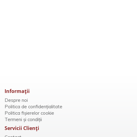
democrației
Peter Dale Scott
36
59
lei
VEZI DETALII
Informaţii
Despre noi
Politica de confidențialitate
Politica fișierelor cookie
Termeni și condiții
Servicii Clienţi