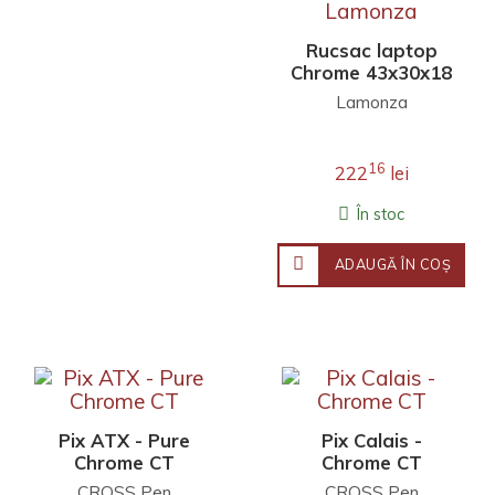
Rucsac laptop
Chrome 43x30x18
CM, 15,6", Gri
Lamonza
Lamonza
16
222
lei
În stoc
ADAUGĂ ÎN COŞ
Pix ATX - Pure
Pix Calais -
Chrome CT
Chrome CT
CROSS Pen
CROSS Pen