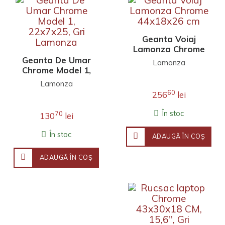
Geanta Voiaj
Lamonza Chrome
44x18x26 cm
Geanta De Umar
Lamonza
Chrome Model 1,
22x7x25, Gri
Lamonza
Lamonza
60
256
lei
În stoc
70
130
lei
În stoc
ADAUGĂ ÎN COŞ
ADAUGĂ ÎN COŞ