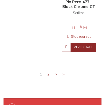
Pix Pera 477 -
Black Chrome CT
Scrikss
18
111
lei
Stoc epuizat
VEZI DETALII
1
2
>
>|