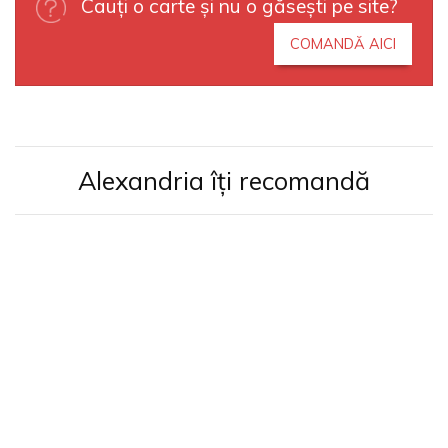
Cauți o carte și nu o găsești pe site?
COMANDĂ AICI
Alexandria îți recomandă
Pâine și libertate
Piotr Kropotkin
90
49
lei