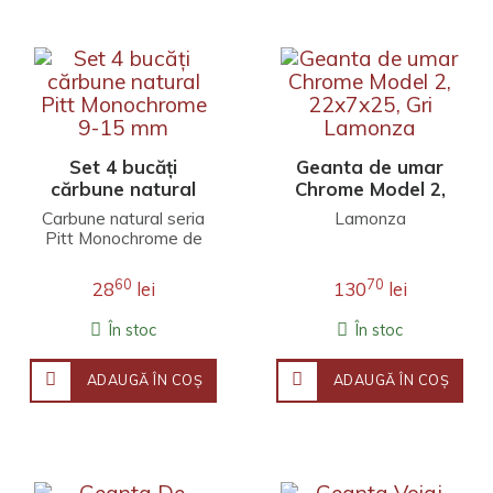
Set 4 bucăți
Geanta de umar
cărbune natural
Chrome Model 2,
Pitt Monochrome
22x7x25, Gri
Carbune natural seria
Lamonza
9-15 mm
Lamonza
Pitt Monochrome de
cea mai inalta
calitate. Unul dintre
60
70
28
lei
130
lei
cele mai vechi
materia..
În stoc
În stoc
ADAUGĂ ÎN COŞ
ADAUGĂ ÎN COŞ