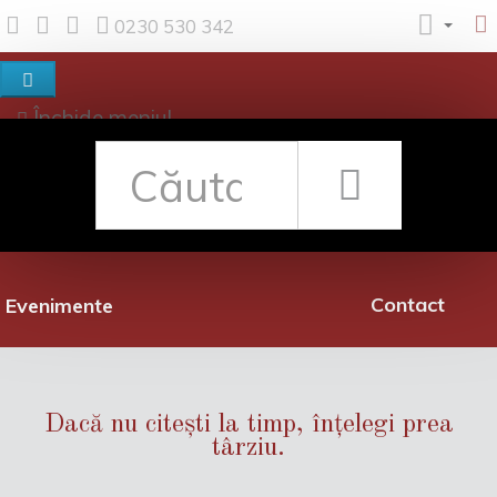
0230 530 342
Închide meniul
Despre noi
Shop
Rețea librării
Promoții
Contact
Evenimente
Dacă nu citești la timp, înțelegi prea
târziu.