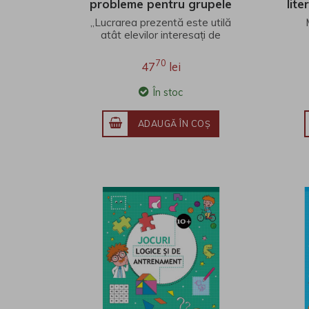
probleme pentru grupele
lit
de excelență. Clasele VII-X
„Lucrarea prezentă este utilă
atât elevilor interesați de
matematica de performanță,
cât și profesor..
70
47
lei
În stoc
ADAUGĂ ÎN COŞ