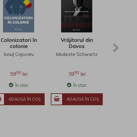
Colonizatori în
Vrăjitorul din
Capita
colonie
Davos
seduc
Ionuţ Cojocaru
Modeste Schwartz
Michel C
90
90
9
59
lei
39
lei
54
În stoc
În stoc
În 
ADAUGĂ ÎN COŞ
ADAUGĂ ÎN COŞ
ADAU