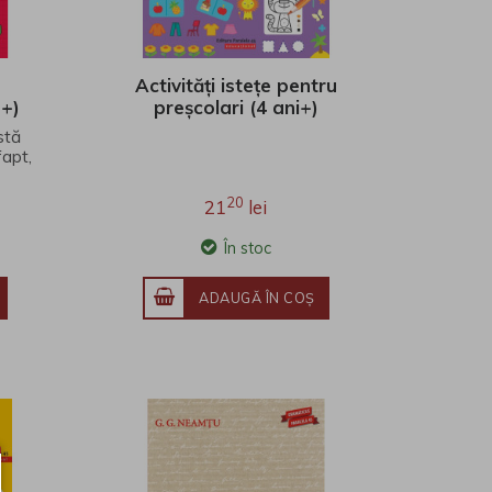
Activități istețe pentru
 +)
preșcolari (4 ani+)
stă
fapt,
or
20
21
lei
În stoc
ADAUGĂ ÎN COŞ