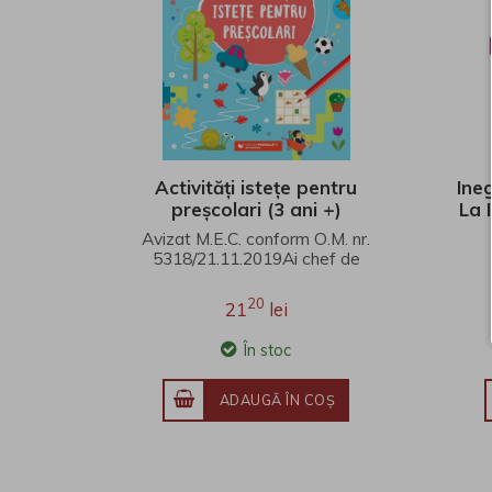
Activități istețe pentru
Ine
preșcolari (3 ani +)
La 
Avizat M.E.C. conform O.M. nr.
5318/21.11.2019Ai chef de
joacă? Atunci, deschide
această carte. E pe..
20
21
lei
În stoc
ADAUGĂ ÎN COŞ