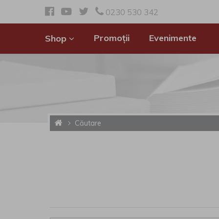
0230 530 342
Promoții
Evenimente
Shop
Căutare