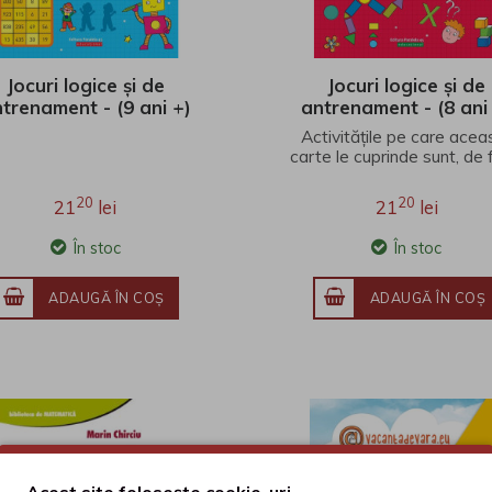
Jocuri logice și de
Jocuri logice și de
trenament - (9 ani +)
antrenament - (8 ani
Activitățile pe care acea
carte le cuprinde sunt, de 
provocări adresate micil
cititori. J..
20
20
21
lei
21
lei
În stoc
În stoc
ADAUGĂ ÎN COŞ
ADAUGĂ ÎN COŞ
Acest site folosește cookie-uri.