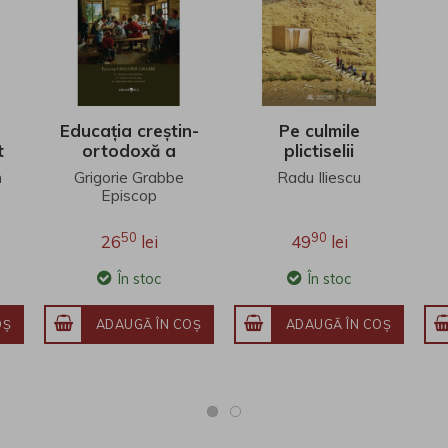
Educația creștin-
Pe culmile
t
ortodoxă a
plictiselii
copiilor în zilele
h
Grigorie Grabbe
Radu Iliescu
noastre
Episcop
50
90
26
lei
49
lei
În stoc
În stoc
OŞ
ADAUGĂ ÎN COŞ
ADAUGĂ ÎN COŞ