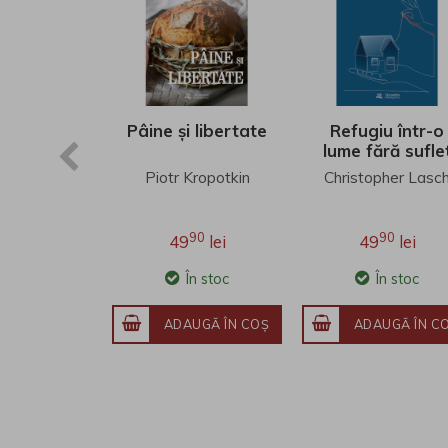
Pâine și libertate
Refugiu într-o
lume fără sufle
Piotr Kropotkin
Christopher Lasc
90
90
49
lei
49
lei
În stoc
În stoc
ADAUGĂ ÎN COŞ
ADAUGĂ ÎN C