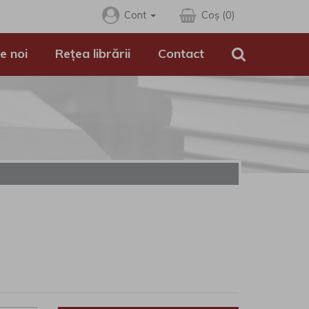
Cont
Coș (0)
e noi
Rețea librării
Contact