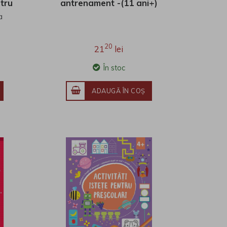
tru
antrenament -(11 ani+)
a
20
21
lei
În stoc
ADAUGĂ ÎN COŞ