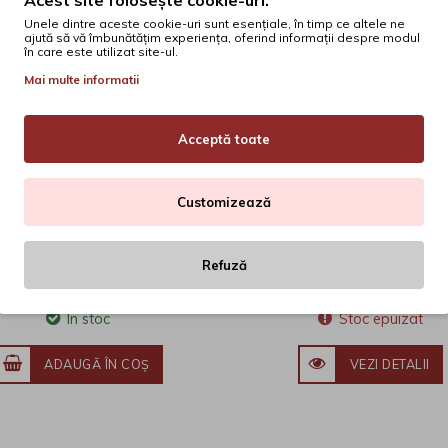
Unele dintre aceste cookie-uri sunt esențiale, în timp ce altele ne
ajută să vă îmbunătățim experiența, oferind informații despre modul
în care este utilizat site-ul.
Mai multe informatii
Acceptă toate
galități Geometrice - De
Scrisorile verii. Caiet
Inițiere La Performanță
antrenament pentru l
Customizează
și literatura română. C
Marin Chirciu
Mihaela Daniela Cîrstea L
a VI-a
Raluca Surugiu
Refuză
74
79
30
lei
22
lei
În stoc
Stoc epuizat
ADAUGĂ ÎN COŞ
VEZI DETALII