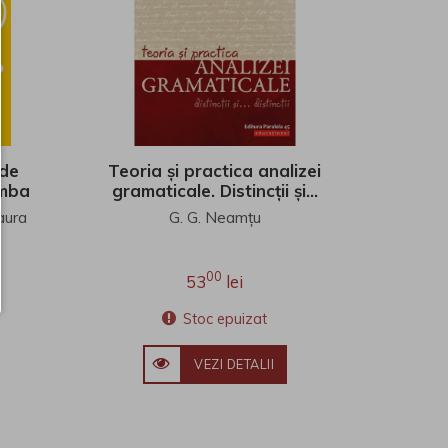
 de
Teoria și practica analizei
imba
gramaticale. Distincții și…
lasa
distincții
aura
G. G. Neamțu
00
53
lei
Stoc epuizat
VEZI DETALII