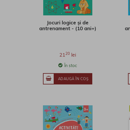
Jocuri logice și de
antrenament - (10 ani+)
an
20
21
lei
În stoc
ADAUGĂ ÎN COŞ