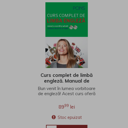
Curs complet de limbă
engleză. Manual de
exerciții și aplicații pons +
Bun venit în lumea vorbitoare
CD
de engleză! Acest curs oferă
cunoștințe documentate și
temeinice, c..
99
89
lei
Stoc epuizat