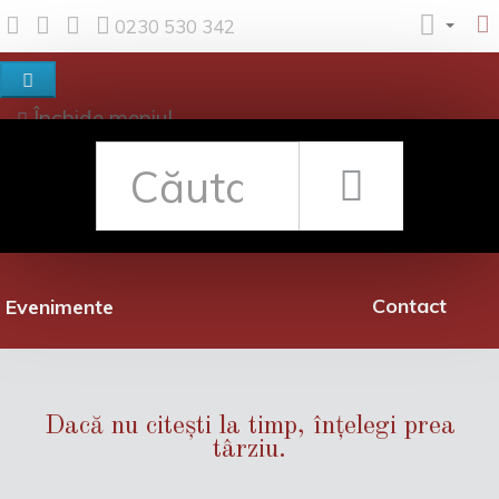
0230 530 342
Închide meniul
Despre noi
Shop
Rețea librării
Promoții
Contact
Evenimente
Dacă nu citești la timp, înțelegi prea
târziu.