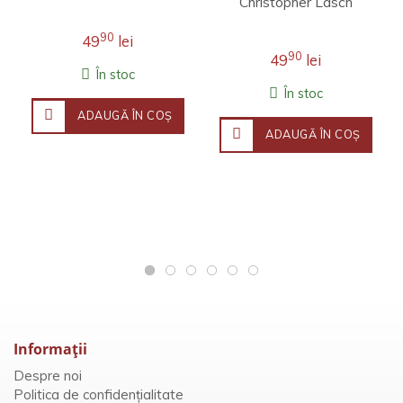
Christopher Lasch
90
49
lei
90
49
lei
În stoc
În stoc
ADAUGĂ ÎN COŞ
ADAUGĂ ÎN COŞ
Informaţii
Despre noi
Politica de confidențialitate