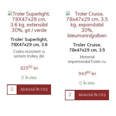
Troler Superlight,
78X47x29 cm, 3.6
Troler Cruise,
kg, extensibil 30%,
78x47x29 cm, 3.5
Cadru rezistent si
gri / verde
kg, expandabil
sistem trolley din
Material
30%,
aluminiu.Confectionat
impermeabilTroler cu
din material
bleumarin/galben
4 roti prevazut cu un
50
825
lei
impermeabil.4 roti
buzunar frontal cu
80
943
lei
rezisten..
fermoar Placuta
În stoc
identifi..
În stoc
ADAUGĂ ÎN COŞ
ADAUGĂ ÎN COŞ