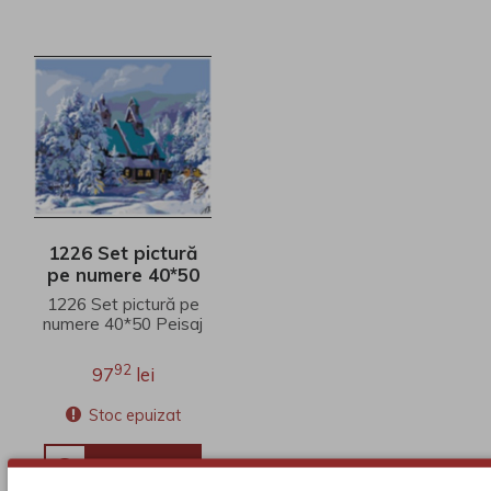
1226 Set pictură
pe numere 40*50
Peisaj de iarnă
1226 Set pictură pe
numere 40*50 Peisaj
de iarnăSet pictura
pe numere, panza
92
97
lei
bumbac pe rama
lemn. Co..
Stoc epuizat
VEZI DETALII