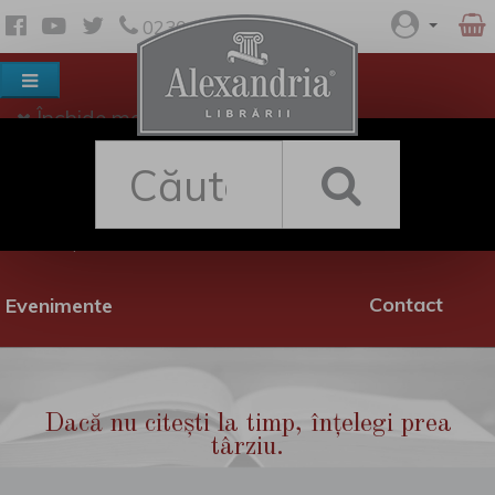
0230 530 342
Închide meniul
Despre noi
Shop
Rețea librării
Promoții
Contact
Evenimente
Dacă nu citești la timp, înțelegi prea
târziu.