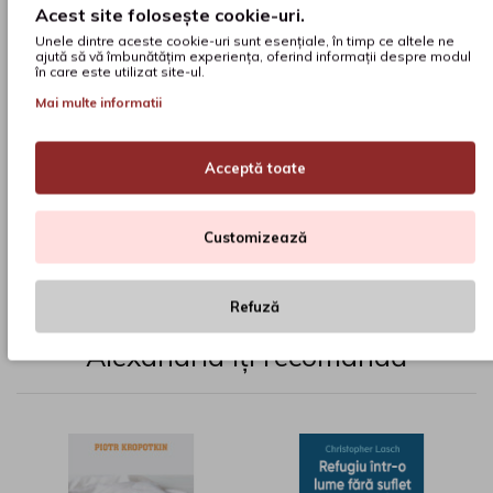
Acest site folosește cookie-uri.
Unele dintre aceste cookie-uri sunt esențiale, în timp ce altele ne
ajută să vă îmbunătățim experiența, oferind informații despre modul
în care este utilizat site-ul.
Mai multe informatii
Cauți o carte și nu o găsești pe site?
Acceptă toate
COMANDĂ AICI
Customizează
Refuză
Alexandria îți recomandă