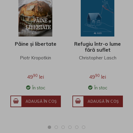
Pâine și libertate
Refugiu într-o lume
fără suflet
Piotr Kropotkin
Christopher Lasch
90
90
49
lei
49
lei
În stoc
În stoc
ADAUGĂ ÎN COŞ
ADAUGĂ ÎN COŞ