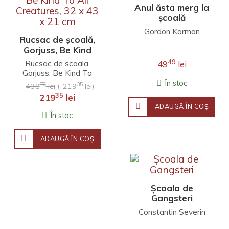
Anul ăsta merg la
școală
Gordon Korman
Rucsac de școală,
Gorjuss, Be Kind
To All Creatures,
49
Rucsac de scoala,
49
lei
32 x 43 x 21 cm
Gorjuss, Be Kind To
All Creatures, 32 x 43
În stoc
70
35
438
lei
(-219
lei)
x 21 cm..
35
219
lei
ADAUGĂ ÎN COŞ
În stoc
ADAUGĂ ÎN COŞ
Școala de
Gangsteri
Constantin Severin