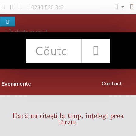
0230 530 342
Închide meniul
Despre noi
Shop
Rețea librării
Promoții
Contact
Evenimente
Dacă nu citești la timp, înțelegi prea
târziu.