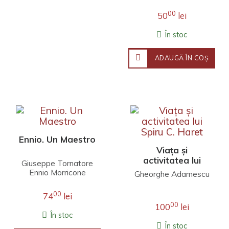
00
50
lei
În stoc
ADAUGĂ ÎN COŞ
Ennio. Un Maestro
Viața și
activitatea lui
Giuseppe Tornatore
Spiru C. Haret
Ennio Morricone
Gheorghe Adamescu
00
74
lei
00
100
lei
În stoc
În stoc