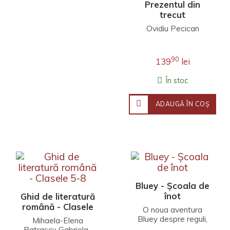
Prezentul din
trecut
Ovidiu Pecican
90
139
lei
În stoc
ADAUGĂ ÎN COŞ
Bluey - Școala de
înot
Ghid de literatură
română - Clasele
O noua aventura
5-8
Bluey despre reguli,
Mihaela-Elena
competitie si puterea
Patrascu Gabriela-