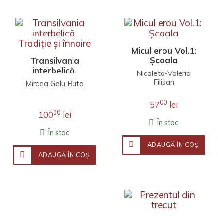
Micul erou Vol.1:
Școala
Transilvania
interbelică.
Nicoleta-Valeria
Tradiție și înnoire
Filisan
Mircea Gelu Buta
00
57
lei
00
100
lei
În stoc
În stoc
ADAUGĂ ÎN COŞ
ADAUGĂ ÎN COŞ