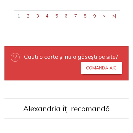
1
2
3
4
5
6
7
8
9
>
>|
Cauți o carte și nu o găsești pe site?
COMANDĂ AICI
Alexandria îți recomandă