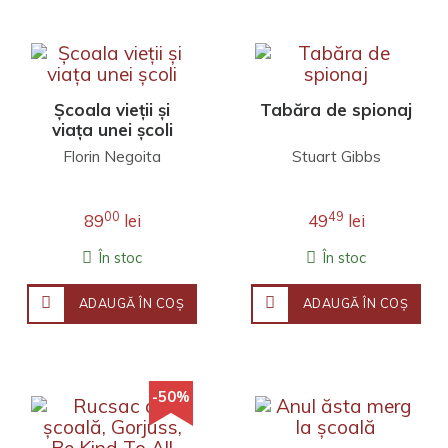
Școala vieții și
Tabăra de spionaj
viața unei școli
Florin Negoita
Stuart Gibbs
00
49
89
lei
49
lei
În stoc
În stoc
ADAUGĂ ÎN COŞ
ADAUGĂ ÎN COŞ
-50%