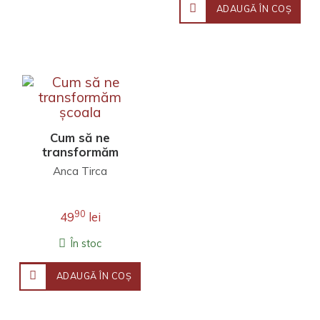
ADAUGĂ ÎN COŞ
Cum să ne
transformăm
școala
Anca Tirca
90
49
lei
În stoc
ADAUGĂ ÎN COŞ