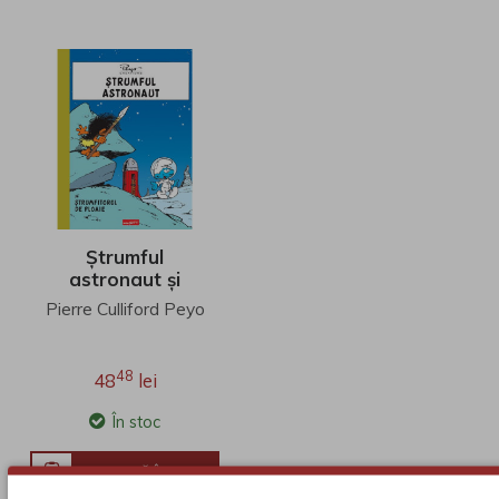
Ștrumful
astronaut și
ștrumfitorul de
Pierre Culliford Peyo
ploaie
48
48
lei
În stoc
ADAUGĂ ÎN COŞ