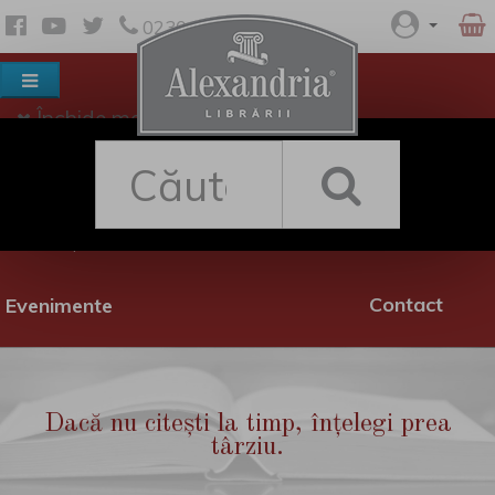
0230 530 342
Închide meniul
Despre noi
Shop
Rețea librării
Promoții
Contact
Evenimente
Dacă nu citești la timp, înțelegi prea
târziu.