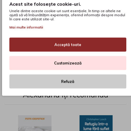
Acest site folosește cookie-uri.
Unele dintre aceste cookie-uri sunt esențiale, în timp ce altele ne
ajută să vă îmbunătățim experiența, oferind informații despre modul
în care este utilizat site-ul.
Mai multe informatii
Cauți o carte și nu o găsești pe site?
Acceptă toate
COMANDĂ AICI
Customizează
Refuză
Alexandria îți recomandă