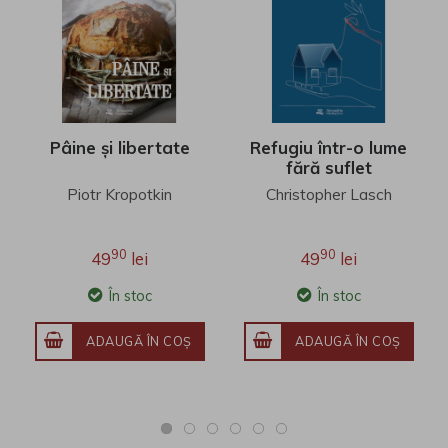
Pâine și libertate
Refugiu într-o lume
fără suflet
Piotr Kropotkin
Christopher Lasch
90
90
49
lei
49
lei
În stoc
În stoc
ADAUGĂ ÎN COŞ
ADAUGĂ ÎN COŞ