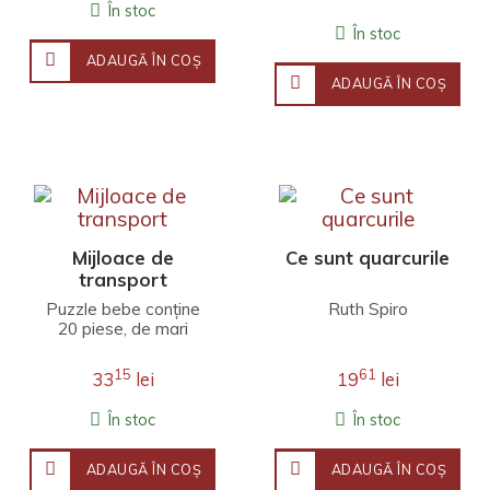
vârsta peste 18 luni.
În stoc
Ace..
În stoc
ADAUGĂ ÎN COŞ
ADAUGĂ ÎN COŞ
Mijloace de
Ce sunt quarcurile
transport
Puzzle bebe conține
Ruth Spiro
20 piese, de mari
dimensiuni, potrivite
pentru copiii cu
15
61
33
lei
19
lei
vârsta peste 18 luni.
A..
În stoc
În stoc
ADAUGĂ ÎN COŞ
ADAUGĂ ÎN COŞ