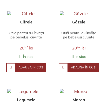
Cifrele
Gâzele
Utilă pentru a-i învăța
Utilă pentru a-i învăța
pe bebeluși cuvinte
pe bebeluși cuvinte
noi, cartea prezintă
noi, cartea prezintă
numerele până la 5,
zece insecte – câte o
67
67
20
lei
20
lei
alături de elem..
imagine pe fi..
În stoc
În stoc
ADAUGĂ ÎN COŞ
ADAUGĂ ÎN COŞ
Legumele
Marea