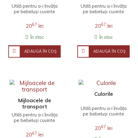
Utilă pentru a-i învăța
Utilă pentru a-i învăța
pe bebeluși cuvinte
pe bebeluși cuvinte
noi, cartea conține
noi, cartea prezintă
zece imagini cu
zece obiecte
67
67
20
lei
20
lei
alimente care ar put..
vestimentare care
pot ..
În stoc
În stoc
ADAUGĂ ÎN COŞ
ADAUGĂ ÎN COŞ
Culorile
Mijloacele de
transport
Utilă pentru a-i învăța
pe bebeluși cuvinte
Utilă pentru a-i învăța
noi, cartea conține
pe bebeluși cuvinte
zece imagini cu
noi, cartea prezintă
67
20
lei
elemente din natură ..
zece mijloace de
67
20
lei
transport. Este ca..