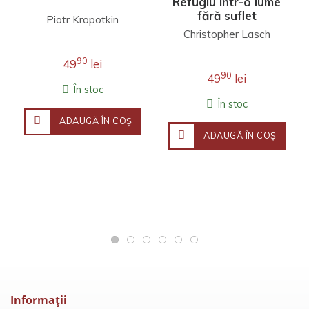
Refugiu într-o lume
fără suflet
Piotr Kropotkin
Christopher Lasch
90
49
lei
90
49
lei
În stoc
În stoc
ADAUGĂ ÎN COŞ
ADAUGĂ ÎN COŞ
Informaţii