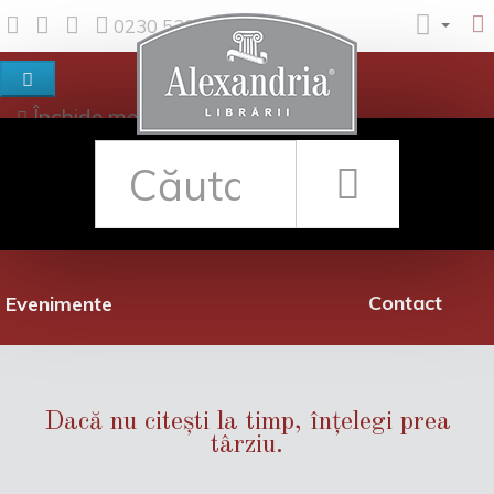
0230 530 342
Închide meniul
Despre noi
Shop
Rețea librării
Promoții
Contact
Evenimente
Dacă nu citești la timp, înțelegi prea
târziu.