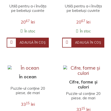
Utilă pentru a-i învăța
Utilă pentru a-i învăța
pe bebeluși cuvinte
pe bebeluși cuvinte
noi, cartea prezintă
noi, cartea prezintă
zece legume – câte o
zece imagini cu
67
67
20
lei
20
lei
imagine pe fie..
viețuitoare sau alt..
În stoc
În stoc
ADAUGĂ ÎN COŞ
ADAUGĂ ÎN COŞ
În ocean
Cifre, forme și
culori
Puzzle-ul conține 20
piese, de mari
Puzzle-ul conține 20
dimensiuni, potrivite
piese, de mari
pentru copiii cu
dimensiuni, potrivite
15
33
lei
vârsta peste 18 luni.
pentru copiii cu
15
33
lei
Ace..