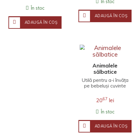
În stoc
În stoc
ADAUGĂ ÎN COŞ
ADAUGĂ ÎN COŞ
Animalele
sălbatice
Utilă pentru a-i învăța
pe bebeluși cuvinte
noi, cartea prezintă
zece animale
67
20
lei
sălbatice – câte o
ima..
În stoc
ADAUGĂ ÎN COŞ