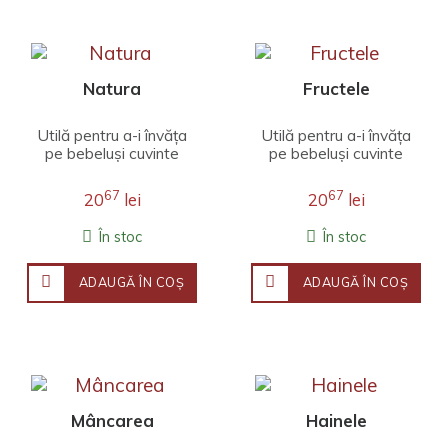
Natura
Fructele
Utilă pentru a-i învăța
Utilă pentru a-i învăța
pe bebeluși cuvinte
pe bebeluși cuvinte
noi, cartea prezintă
noi, cartea
zece imagini cu
prezintă zece
67
67
20
lei
20
lei
viețuitoare sa..
fructe – câte o imag..
În stoc
În stoc
ADAUGĂ ÎN COŞ
ADAUGĂ ÎN COŞ
Mâncarea
Hainele