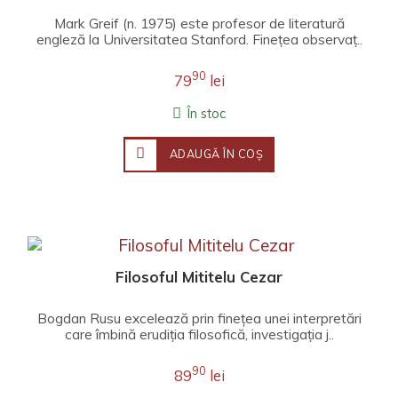
Mark Greif (n. 1975) este profesor de literatură
engleză la Universitatea Stanford. Fineţea observaţ..
90
79
lei
În stoc
ADAUGĂ ÎN COŞ
Filosoful Mititelu Cezar
Bogdan Rusu excelează prin finețea unei interpretări
care îmbină erudiția filosofică, investigația j..
90
89
lei