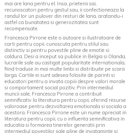
mai are lana pentru el. Insa, prietenii sai,
recunoscatori pentru gestul sau, ii confectioneaza la
randul lor un pulover din resturi de lana, aratandu-i
astfel ca bunatatea si generozitatea sunt
recompensate.
Francesca Pirrone este o autoare si ilustratoare de
carti pentru copii, cunoscuta pentru stilul sau
distinctiv si pentru povestile pline de emotie si
caldura. Desi a inceput sa publice in Belgia si Olanda,
lucrarile sale au castigat popularitate internationala,
fiind traduse in mai multe limbi si distribuite pe scara
larga. Cartile ei sunt adesea folosite de parinti si
educatori pentru a invata copiii despre valori morale
si comportament social pozitiv. Prin intermediul
muncii sale, Francesca Pirrone a contribuit
semnificativ la literatura pentru copii, oferind resurse
valoroase pentru dezvoltarea emotionala si sociala a
acestora. Francesca Pirrone este un nume apreciat in
literatura pentru copii, cu o influenta semnificativa in
educatia si formarea tinerelor generatii prin
intermediul povestilor sale pline de invataminte si