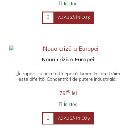
În stoc
ADAUGĂ ÎN COŞ
Noua criză a Europei
„În raport cu orice altă epocă, lumea în care trăim
este diferită. Concentrări de putere industrială..
90
79
lei
În stoc
ADAUGĂ ÎN COŞ