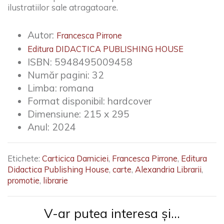
ilustratiilor sale atragatoare.
Autor:
Francesca Pirrone
Editura DIDACTICA PUBLISHING HOUSE
ISBN:
5948495009458
Număr pagini:
32
Limba:
romana
Format disponibil:
hardcover
Dimensiune:
215 x 295
Anul:
2024
Etichete:
Carticica Darniciei
,
Francesca Pirrone
,
Editura
Didactica Publishing House
,
carte
,
Alexandria Librarii
,
promotie
,
librarie
V-ar putea interesa și...