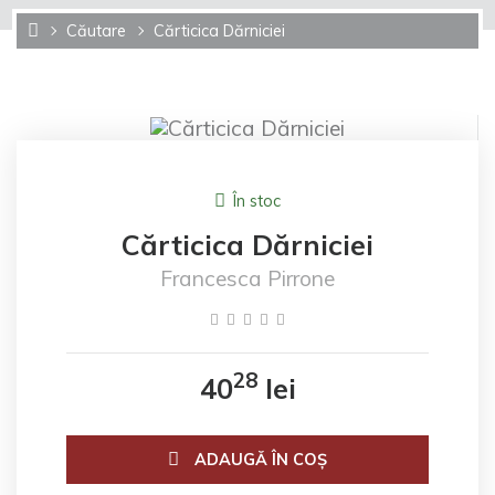
Căutare
Cărticica Dărniciei
În stoc
Cărticica Dărniciei
Francesca Pirrone
28
40
lei
ADAUGĂ ÎN COŞ