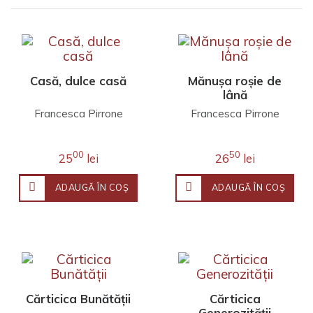
Casă, dulce casă
Mănușa roșie de
lână
Francesca Pirrone
Francesca Pirrone
00
50
25
lei
26
lei
ADAUGĂ ÎN COŞ
ADAUGĂ ÎN COŞ
Cărticica Bunătății
Cărticica
Generozității