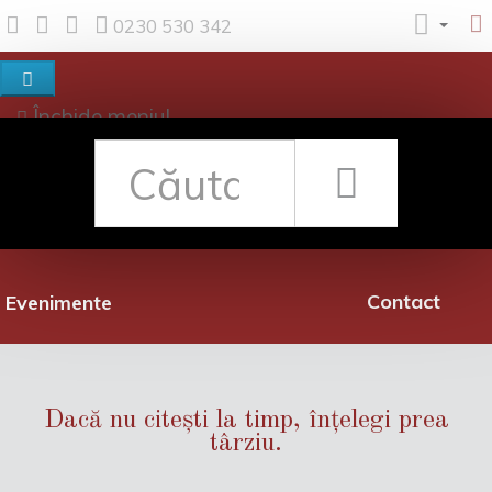
0230 530 342
Închide meniul
Despre noi
Shop
Rețea librării
Promoții
Contact
Evenimente
Dacă nu citești la timp, înțelegi prea
târziu.