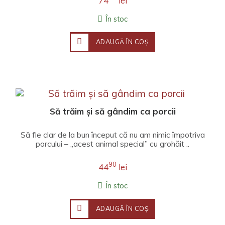
74
lei
În stoc
ADAUGĂ ÎN COŞ
Să trăim și să gândim ca porcii
Să fie clar de la bun început că nu am nimic împotriva
porcului – „acest animal special” cu grohăit ..
90
44
lei
În stoc
ADAUGĂ ÎN COŞ